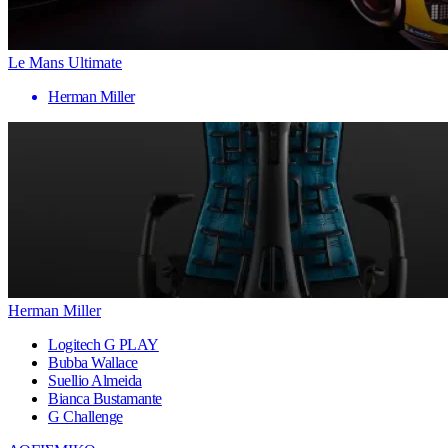
Le Mans Ultimate
Herman Miller
Herman Miller
Logitech G PLAY
Bubba Wallace
Suellio Almeida
Bianca Bustamante
G Challenge