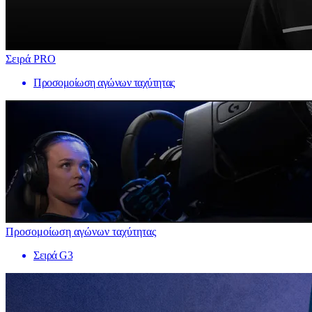
Σειρά PRO
Προσομοίωση αγώνων ταχύτητας
Προσομοίωση αγώνων ταχύτητας
Σειρά G3