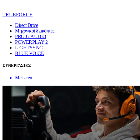
TRUEFORCE
Direct Drive
Μηχανικοί διακόπτες
PRO-G AUDIO
POWERPLAY 2
LIGHTSYNC
BLUE VO!CE
ΣΥΝΕΡΓΑΣΙΕΣ
McLaren