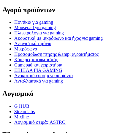
Αγορά προϊόντων
Ποντίκια για gaming
Mousepad για gaming
Πληκτρολόγια για gaming
Ακουστικά με μικρόφωνο και ήχος για gaming
Αγωνιστικά τιμόνια
Μικρόφωνα
Προσομοίωση πτήσης &amp; αγροκτήματος
Κάμερες και φωτισμός
Gamepad και χειριστήρια
ΕΠΙΠΛΑ ΓΙΑ GAMING
Ανακατασκευασμένα προϊόντα
Ανταλλακτικά για gaming
Λογισμικό
G HUB
Streamlabs
Mixline
Λογισμικό σειράς ASTRO