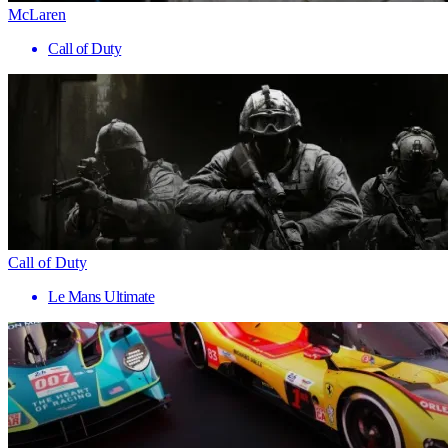
McLaren
Call of Duty
Call of Duty
Le Mans Ultimate