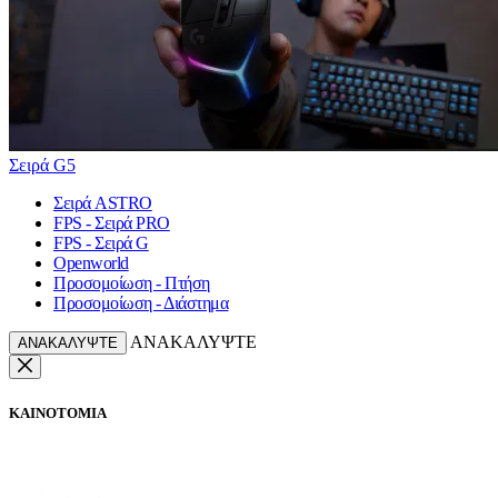
Σειρά G5
Σειρά ASTRO
FPS - Σειρά PRO
FPS - Σειρά G
Openworld
Προσομοίωση - Πτήση
Προσομοίωση - Διάστημα
ΑΝΑΚΑΛΥΨΤΕ
ΑΝΑΚΑΛΥΨΤΕ
ΚΑΙΝΟΤΟΜΙΑ