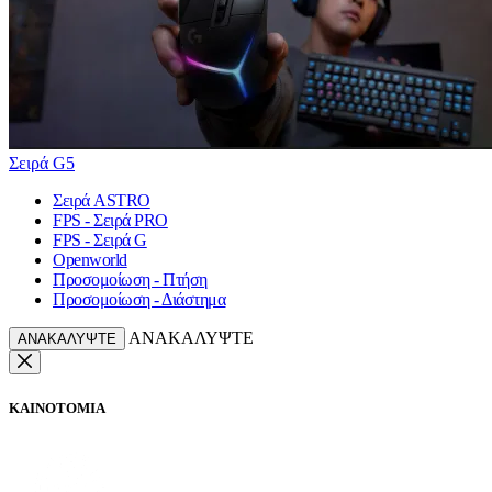
Σειρά G5
Σειρά ASTRO
FPS - Σειρά PRO
FPS - Σειρά G
Openworld
Προσομοίωση - Πτήση
Προσομοίωση - Διάστημα
ΑΝΑΚΑΛΥΨΤΕ
ΑΝΑΚΑΛΥΨΤΕ
ΚΑΙΝΟΤΟΜΙΑ