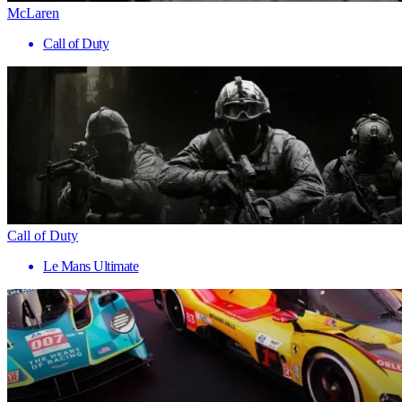
McLaren
Call of Duty
Call of Duty
Le Mans Ultimate