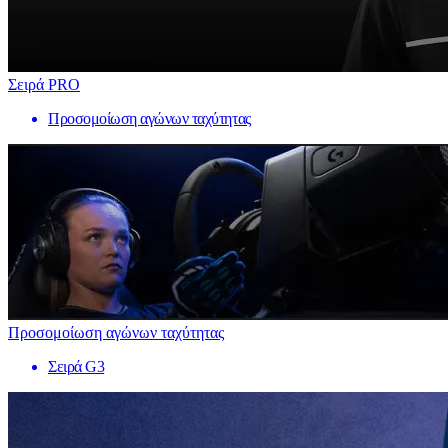
Σειρά PRO
Προσομοίωση αγώνων ταχύτητας
Προσομοίωση αγώνων ταχύτητας
Σειρά G3