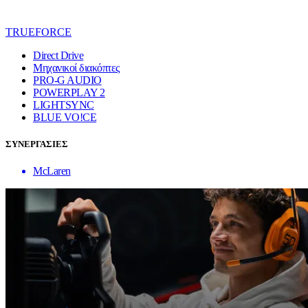
TRUEFORCE
Direct Drive
Μηχανικοί διακόπτες
PRO-G AUDIO
POWERPLAY 2
LIGHTSYNC
BLUE VO!CE
ΣΥΝΕΡΓΑΣΙΕΣ
McLaren