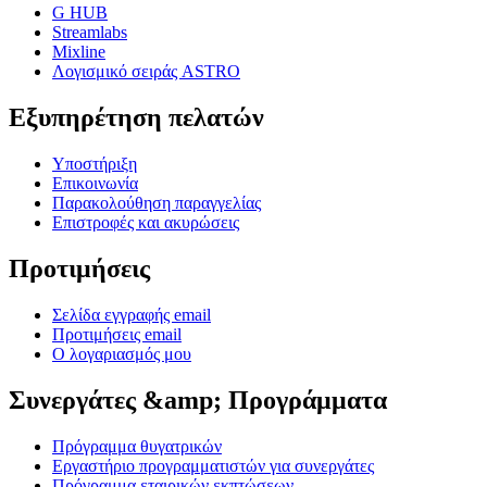
G HUB
Streamlabs
Mixline
Λογισμικό σειράς ASTRO
Εξυπηρέτηση πελατών
Υποστήριξη
Επικοινωνία
Παρακολούθηση παραγγελίας
Επιστροφές και ακυρώσεις
Προτιμήσεις
Σελίδα εγγραφής email
Προτιμήσεις email
Ο λογαριασμός μου
Συνεργάτες &amp; Προγράμματα
Πρόγραμμα θυγατρικών
Εργαστήριο προγραμματιστών για συνεργάτες
Πρόγραμμα εταιρικών εκπτώσεων