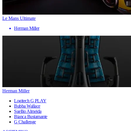
Le Mans Ultimate
Herman Miller
Herman Miller
Logitech G PLAY
Bubba Wallace
Suellio Almeida
Bianca Bustamante
G Challenge