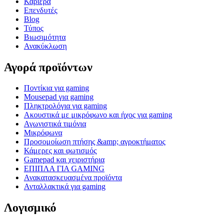
Καριέρα
Επενδυτές
Blog
Τύπος
Βιωσιμότητα
Ανακύκλωση
Αγορά προϊόντων
Ποντίκια για gaming
Mousepad για gaming
Πληκτρολόγια για gaming
Ακουστικά με μικρόφωνο και ήχος για gaming
Αγωνιστικά τιμόνια
Μικρόφωνα
Προσομοίωση πτήσης &amp; αγροκτήματος
Κάμερες και φωτισμός
Gamepad και χειριστήρια
ΕΠΙΠΛΑ ΓΙΑ GAMING
Ανακατασκευασμένα προϊόντα
Ανταλλακτικά για gaming
Λογισμικό