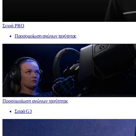
Σειρά PRO
Προσομοίωση αγώνων ταχύτητας
Προσομοίωση αγώνων ταχύτητας
Σειρά G3