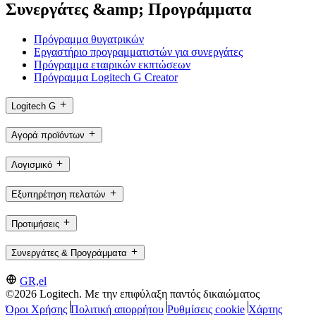
Συνεργάτες &amp; Προγράμματα
Πρόγραμμα θυγατρικών
Εργαστήριο προγραμματιστών για συνεργάτες
Πρόγραμμα εταιρικών εκπτώσεων
Πρόγραμμα Logitech G Creator
Logitech G
Αγορά προϊόντων
Λογισμικό
Εξυπηρέτηση πελατών
Προτιμήσεις
Συνεργάτες & Προγράμματα
GR,el
©2026 Logitech. Με την επιφύλαξη παντός δικαιώματος
Όροι Χρήσης
Πολιτική απορρήτου
Ρυθμίσεις cookie
Χάρτης