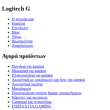
Logitech G
Η ιστορία μας
Καριέρα
Επενδυτές
Blog
Τύπος
Βιωσιμότητα
Ανακύκλωση
Αγορά προϊόντων
Ποντίκια για gaming
Mousepad για gaming
Πληκτρολόγια για gaming
Ακουστικά με μικρόφωνο και ήχος για gaming
Αγωνιστικά τιμόνια
Μικρόφωνα
Προσομοίωση πτήσης &amp; αγροκτήματος
Κάμερες και φωτισμός
Gamepad και χειριστήρια
ΕΠΙΠΛΑ ΓΙΑ GAMING