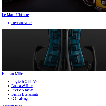
Le Mans Ultimate
Herman Miller
Herman Miller
Logitech G PLAY
Bubba Wallace
Suellio Almeida
Bianca Bustamante
G Challenge