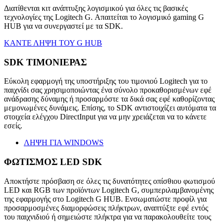
Διατίθενται κιτ ανάπτυξης λογισμικού για όλες τις βασικές
τεχνολογίες της Logitech G. Απαιτείται το λογισμικό gaming G
HUB για να συνεργαστεί με τα SDK.
ΚΑΝΤΕ ΛΗΨΗ ΤΟΥ G HUB
SDK ΤΙΜΟΝΙΕΡΑΣ
Εύκολη εφαρμογή της υποστήριξης του τιμονιού Logitech για το
παιχνίδι σας χρησιμοποιώντας ένα σύνολο προκαθορισμένων εφέ
ανάδρασης δύναμης ή προσαρμόστε τα δικά σας εφέ καθορίζοντας
μεμονωμένες δυνάμεις. Επίσης, το SDK αντιστοιχίζει αυτόματα τα
στοιχεία ελέγχου DirectInput για να μην χρειάζεται να το κάνετε
εσείς.
ΛΗΨΗ ΓΙΑ WINDOWS
ΦΩΤΙΣΜΟΣ LED SDK
Αποκτήστε πρόσβαση σε όλες τις δυνατότητες οπίσθιου φωτισμού
LED και RGB των προϊόντων Logitech G, συμπεριλαμβανομένης
της εφαρμογής στο Logitech G HUB. Ενσωματώστε προφίλ για
προσαρμοσμένες διαμορφώσεις πλήκτρων, αναπτύξτε εφέ εντός
του παιχνιδιού ή σημειώστε πλήκτρα για να παρακολουθείτε τους