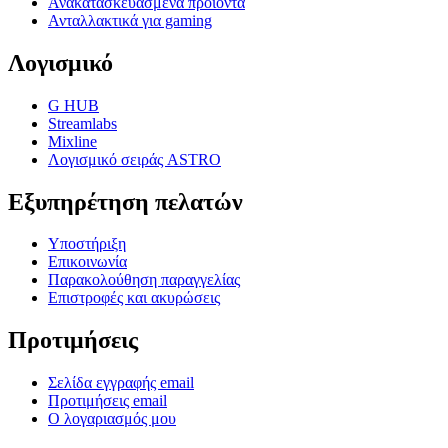
Ανακατασκευασμένα προϊόντα
Ανταλλακτικά για gaming
Λογισμικό
G HUB
Streamlabs
Mixline
Λογισμικό σειράς ASTRO
Εξυπηρέτηση πελατών
Υποστήριξη
Επικοινωνία
Παρακολούθηση παραγγελίας
Επιστροφές και ακυρώσεις
Προτιμήσεις
Σελίδα εγγραφής email
Προτιμήσεις email
Ο λογαριασμός μου