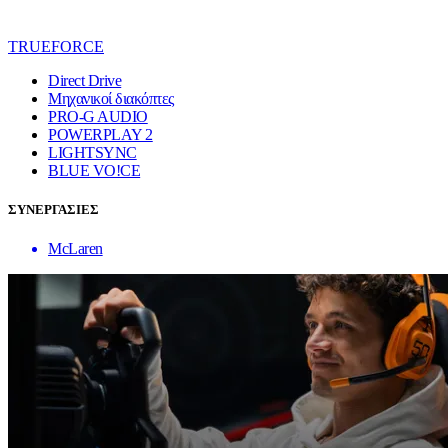
TRUEFORCE
Direct Drive
Μηχανικοί διακόπτες
PRO-G AUDIO
POWERPLAY 2
LIGHTSYNC
BLUE VO!CE
ΣΥΝΕΡΓΑΣΙΕΣ
McLaren