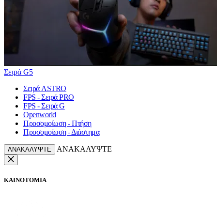
Σειρά G5
Σειρά ASTRO
FPS - Σειρά PRO
FPS - Σειρά G
Openworld
Προσομοίωση - Πτήση
Προσομοίωση - Διάστημα
ΑΝΑΚΑΛΥΨΤΕ
ΑΝΑΚΑΛΥΨΤΕ
ΚΑΙΝΟΤΟΜΙΑ