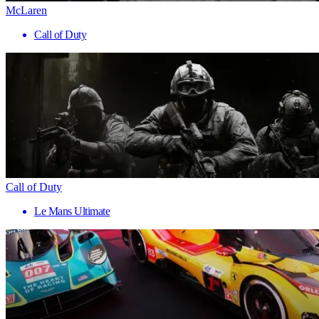
McLaren
Call of Duty
Call of Duty
Le Mans Ultimate