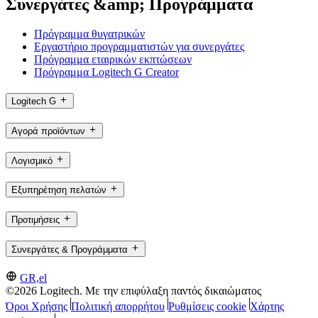
Συνεργάτες &amp; Προγράμματα
Πρόγραμμα θυγατρικών
Εργαστήριο προγραμματιστών για συνεργάτες
Πρόγραμμα εταιρικών εκπτώσεων
Πρόγραμμα Logitech G Creator
Logitech G
Αγορά προϊόντων
Λογισμικό
Εξυπηρέτηση πελατών
Προτιμήσεις
Συνεργάτες & Προγράμματα
GR,el
©2026 Logitech. Με την επιφύλαξη παντός δικαιώματος
Όροι Χρήσης
Πολιτική απορρήτου
Ρυθμίσεις cookie
Χάρτης