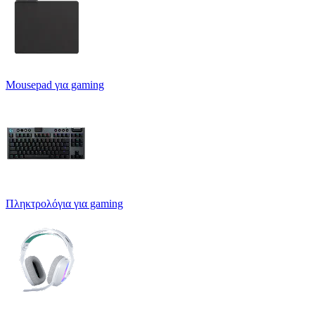
Mousepad για gaming
Πληκτρολόγια για gaming