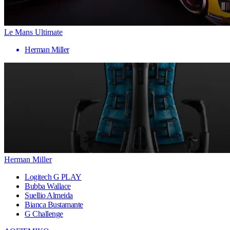
Le Mans Ultimate
Herman Miller
Herman Miller
Logitech G PLAY
Bubba Wallace
Suellio Almeida
Bianca Bustamante
G Challenge