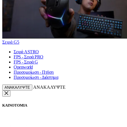
Σειρά G5
Σειρά ASTRO
FPS - Σειρά PRO
FPS - Σειρά G
Openworld
Προσομοίωση - Πτήση
Προσομοίωση - Διάστημα
ΑΝΑΚΑΛΥΨΤΕ
ΑΝΑΚΑΛΥΨΤΕ
ΚΑΙΝΟΤΟΜΙΑ