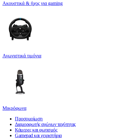
Ακουστικά & ήχος για gaming
Αγωνιστικά τιμόνια
Μικρόφωνα
Προσομοίωση
Διαμορφωτής αγώνων ταχύτητας
Κάμερες και φωτισμός
Gamepad και χειριστήρια