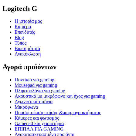
Logitech G
Η ιστορία μας
Καριέρα
Επενδυτές
Blog
Τύπος
Βιωσιμότητα
Ανακύκλωση
Αγορά προϊόντων
Ποντίκια για gaming
Mousepad για gaming
Πληκτρολόγια για gaming
Ακουστικά με μικρόφωνο και ήχος για gaming
Αγωνιστικά τιμόνια
Μικρόφωνα
Προσομοίωση πτήσης &amp; αγροκτήματος
Κάμερες και φωτισμός
Gamepad και χειριστήρια
ΕΠΙΠΛΑ ΓΙΑ GAMING
Ανακατασκευασμένα προϊόντα