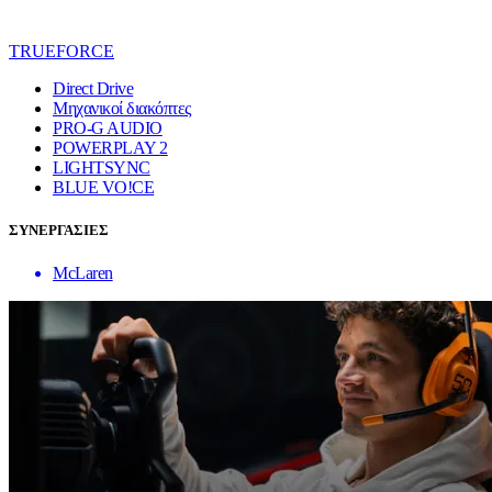
TRUEFORCE
Direct Drive
Μηχανικοί διακόπτες
PRO-G AUDIO
POWERPLAY 2
LIGHTSYNC
BLUE VO!CE
ΣΥΝΕΡΓΑΣΙΕΣ
McLaren