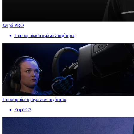
Σειρά PRO
Προσομοίωση αγώνων ταχύτητας
Προσομοίωση αγώνων ταχύτητας
Σειρά G3