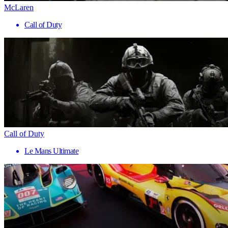
McLaren
Call of Duty
Call of Duty
Le Mans Ultimate