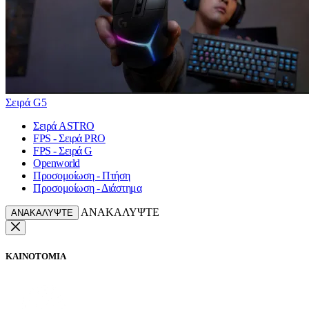
Σειρά G5
Σειρά ASTRO
FPS - Σειρά PRO
FPS - Σειρά G
Openworld
Προσομοίωση - Πτήση
Προσομοίωση - Διάστημα
ΑΝΑΚΑΛΥΨΤΕ
ΑΝΑΚΑΛΥΨΤΕ
ΚΑΙΝΟΤΟΜΙΑ