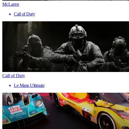
McLaren
Call of Duty
Call of Duty
Le Mans Ultimate