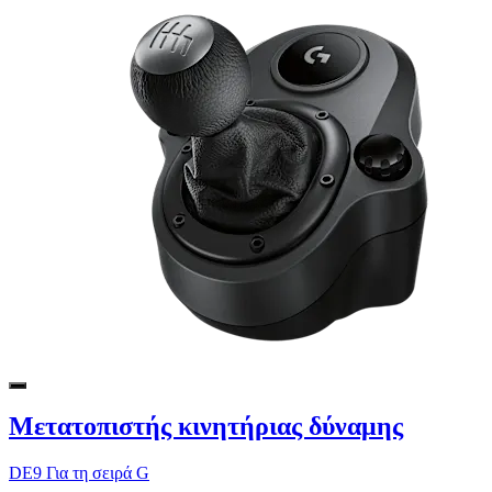
Μετατοπιστής κινητήριας δύναμης
DE9 Για τη σειρά G