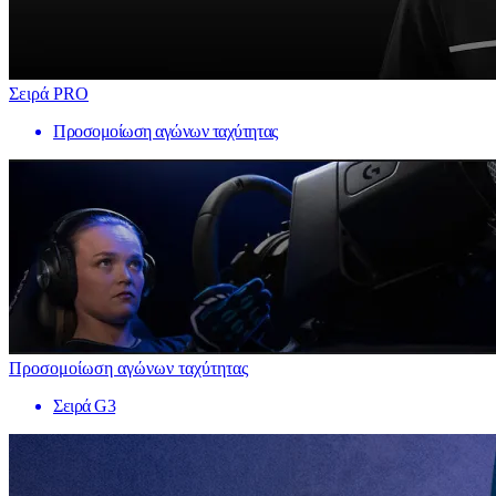
Σειρά PRO
Προσομοίωση αγώνων ταχύτητας
Προσομοίωση αγώνων ταχύτητας
Σειρά G3