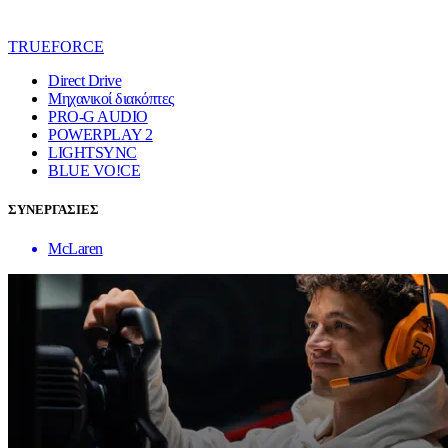
TRUEFORCE
Direct Drive
Μηχανικοί διακόπτες
PRO-G AUDIO
POWERPLAY 2
LIGHTSYNC
BLUE VO!CE
ΣΥΝΕΡΓΑΣΙΕΣ
McLaren