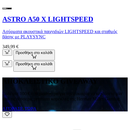
ASTRO A50 X LIGHTSPEED
Ασύρματα ακουστικά παιχνιδιών LIGHTSPEED και σταθμός
βάσης με PLAYSYNC
349,99 €
Προσθήκη στο καλάθι
Προσθήκη στο καλάθι
ΑΠΟΚΛΕΙΣΤΙΚΟ GIVEAWAY
Ξοδέψτε 100 € ή περισσότερα για την ευκαιρία να κερδίσετε μία
από τις τέσσερις premium καρέκλες της Herman Miller Gaming.
ΑΓΌΡΑΣΕ ΤΏΡΑ