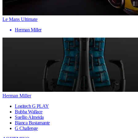
Le Mans Ultimate
Herman Miller
Herman Miller
Logitech G PLAY
Bubba Wallace
Suellio Almeida
Bianca Bustamante
G Challenge