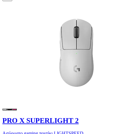
PRO X SUPERLIGHT 2
Ασύρματο gaming ποντίκι LIGHTSPEED