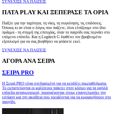
ΣΥΝΕΧΙΣΕ ΝΑ ΠΑΙΖΕΙΣ
ΠΑΤΑ PLAY ΚΑΙ ΞΕΠΕΡΑΣΕ ΤΑ ΟΡΙΑ
Παίξτε για την ταχύτητα, τη νίκη, τη συγκίνηση, τις επιδόσεις.
Όποιος κι αν είναι ο λόγος που παίζετε, όλοι ελπίζουμε στο ίδιο
πράγμα - τη στιγμή της επιτυχίας, όταν το παιχνίδι σας περνάει στο
επόμενο επίπεδο. Και η Logitech G διαθέτει τον βραβευμένο
εξοπλισμό για να σας βοηθήσει να φτάσετε εκεί.
ΣΥΝΕΧΙΣΕ ΝΑ ΠΑΙΖΕΙΣ
ΑΓΟΡΑ ΑΝΑ ΣΕΙΡΑ
ΣΕΙΡΑ PRO
Η Σειρά PRO είναι σχεδιασμένη για να κερδίζει πρωταθλήματα.
Το εμπιστεύονται οι καλύτεροι παίκτες στον κόσμο για τα υψηλά
επίπεδα ανταγωνισμού, προσφέροντας στους επαγγελματίες την
εστίαση και την ακρίβεια που χρειάζονται για να κυριαρχήσουν στο
παιχνίδι.