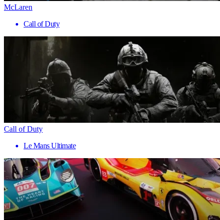
McLaren
Call of Duty
Call of Duty
Le Mans Ultimate