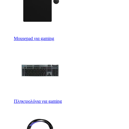
Mousepad για gaming
Πληκτρολόγια για gaming