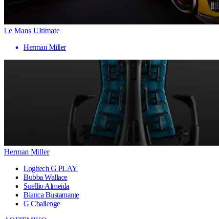
Le Mans Ultimate
Herman Miller
Herman Miller
Logitech G PLAY
Bubba Wallace
Suellio Almeida
Bianca Bustamante
G Challenge