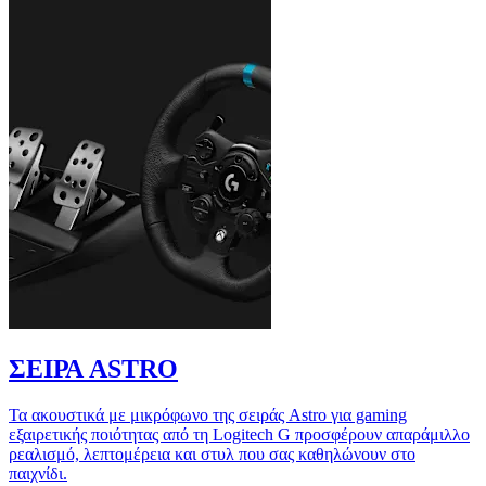
ΣΕΙΡΑ ASTRO
Τα ακουστικά με μικρόφωνο της σειράς Astro για gaming
εξαιρετικής ποιότητας από τη Logitech G προσφέρουν απαράμιλλο
ρεαλισμό, λεπτομέρεια και στυλ που σας καθηλώνουν στο
παιχνίδι.