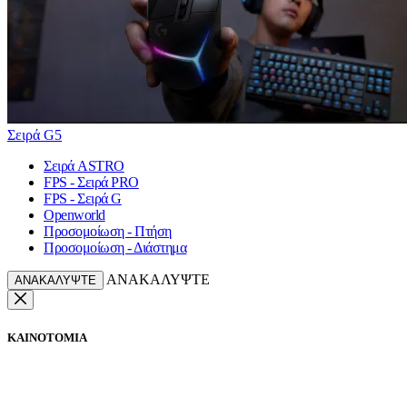
Σειρά G5
Σειρά ASTRO
FPS - Σειρά PRO
FPS - Σειρά G
Openworld
Προσομοίωση - Πτήση
Προσομοίωση - Διάστημα
ΑΝΑΚΑΛΥΨΤΕ
ΑΝΑΚΑΛΥΨΤΕ
ΚΑΙΝΟΤΟΜΙΑ