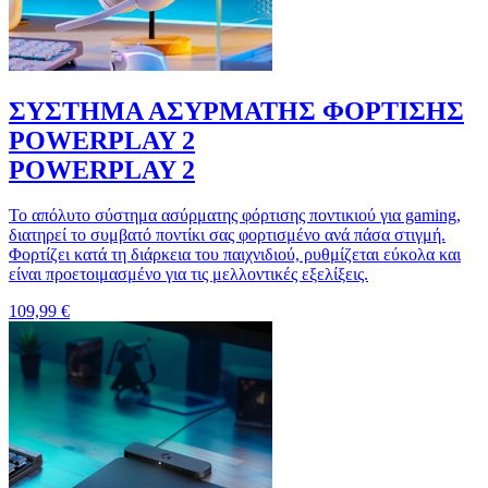
ΣΥΣΤΗΜΑ ΑΣΥΡΜΑΤΗΣ ΦΟΡΤΙΣΗΣ
POWERPLAY 2
POWERPLAY 2
Το απόλυτο σύστημα ασύρματης φόρτισης ποντικιού για gaming,
διατηρεί το συμβατό ποντίκι σας φορτισμένο ανά πάσα στιγμή.
Φορτίζει κατά τη διάρκεια του παιχνιδιού, ρυθμίζεται εύκολα και
είναι προετοιμασμένο για τις μελλοντικές εξελίξεις.
109,99 €