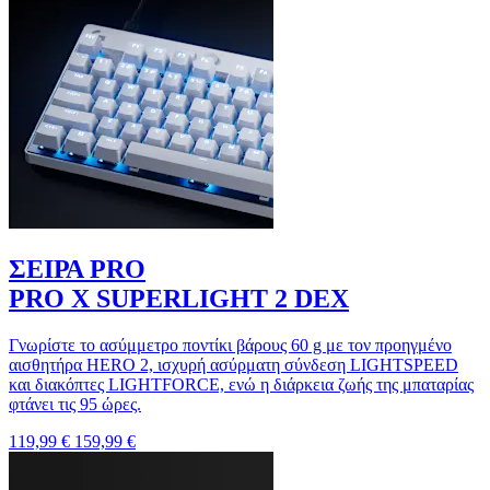
ΣΕΙΡΑ PRO
PRO X SUPERLIGHT 2 DEX
Γνωρίστε το ασύμμετρο ποντίκι βάρους 60 g με τον προηγμένο
αισθητήρα HERO 2, ισχυρή ασύρματη σύνδεση LIGHTSPEED
και διακόπτες LIGHTFORCE, ενώ η διάρκεια ζωής της μπαταρίας
φτάνει τις 95 ώρες.
119,99 €
159,99 €