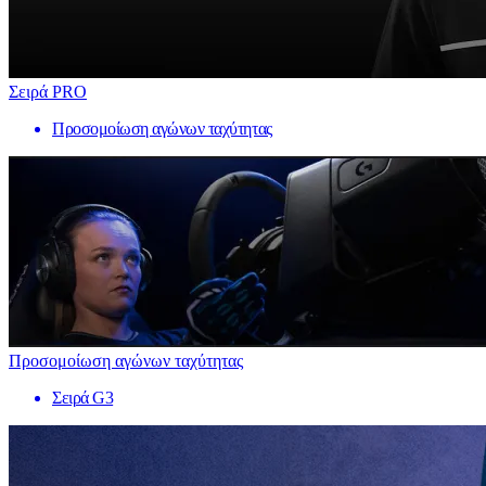
Σειρά PRO
Προσομοίωση αγώνων ταχύτητας
Προσομοίωση αγώνων ταχύτητας
Σειρά G3