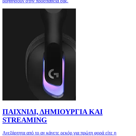
βοηθήσουν στην προσπάθειά σας.
ΠΑΙΧΝΙΔΙ, ΔΗΜΙΟΥΡΓΙΑ ΚΑΙ
STREAMING
Ανεξάρτητα από το αν κάνετε ρεκόρ για πρώτη φορά είτε η