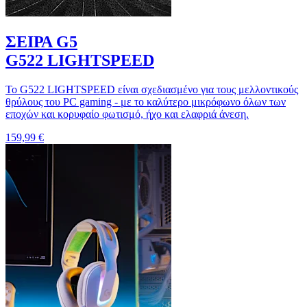
ΣΕΙΡΑ G5
G522 LIGHTSPEED
Το G522 LIGHTSPEED είναι σχεδιασμένο για τους μελλοντικούς
θρύλους του PC gaming - με το καλύτερο μικρόφωνο όλων των
εποχών και κορυφαίο φωτισμό, ήχο και ελαφριά άνεση.
159,99 €