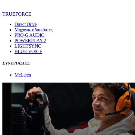
TRUEFORCE
Direct Drive
Μηχανικοί διακόπτες
PRO-G AUDIO
POWERPLAY 2
LIGHTSYNC
BLUE VO!CE
ΣΥΝΕΡΓΑΣΙΕΣ
McLaren