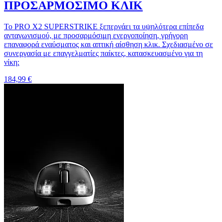
ΠΡΟΣΑΡΜΟΣΙΜΟ ΚΛΙΚ
Το PRO X2 SUPERSTRIKE ξεπερνάει τα υψηλότερα επίπεδα
ανταγωνισμού, με προσαρμόσιμη ενεργοποίηση, γρήγορη
επαναφορά εναύσματος και απτική αίσθηση κλικ. Σχεδιασμένο σε
συνεργασία με επαγγελματίες παίκτες, κατασκευασμένο για τη
νίκη:
184,99 €