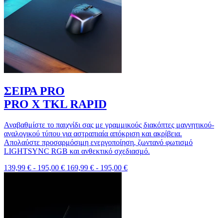
ΣΕΙΡΑ PRO
PRO X TKL RAPID
Αναβαθμίστε το παιχνίδι σας με γραμμικούς διακόπτες μαγνητικού-
αναλογικού τύπου για αστραπιαία απόκριση και ακρίβεια.
Απολαύστε προσαρμόσιμη ενεργοποίηση, ζωντανό φωτισμό
LIGHTSYNC RGB και ανθεκτικό σχεδιασμό.
139,99 €
-
195,00 €
169,99 €
-
195,00 €