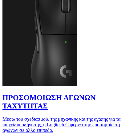
ΠΡΟΣΟΜΟΙΩΣΗ ΑΓΩΝΩΝ
ΤΑΧΥΤΗΤΑΣ
Μέσω του σχεδιασμού, της μηχανικής και της αγάπης για τα
παιχνίδια οδήγησης, η Logitech G φέρνει την προσομοίωση
αγώνων σε άλλο επίπεδο.