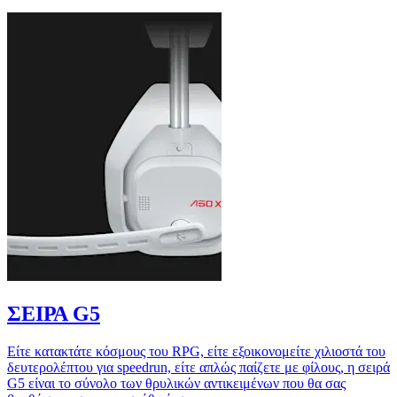
ΣΕΙΡΑ G5
Είτε κατακτάτε κόσμους του RPG, είτε εξοικονομείτε χιλιοστά του
δευτερολέπτου για speedrun, είτε απλώς παίζετε με φίλους, η σειρά
G5 είναι το σύνολο των θρυλικών αντικειμένων που θα σας