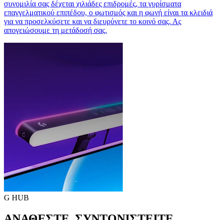
συνομιλία σας δέχεται χιλιάδες επιδρομές, τα γυρίσματα
επαγγελματικού επιπέδου, ο φωτισμός και η φωνή είναι τα κλειδιά
για να προσελκύσετε και να διευρύνετε το κοινό σας. Ας
απογειώσουμε τη μετάδοσή σας.
G HUB
ΑΝΑΘΕΣΤΕ. ΣΥΝΤΟΝΙΣΤΕΙΤΕ.