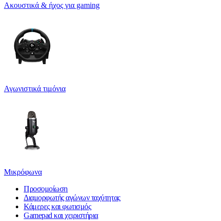
Ακουστικά & ήχος για gaming
Αγωνιστικά τιμόνια
Μικρόφωνα
Προσομοίωση
Διαμορφωτής αγώνων ταχύτητας
Κάμερες και φωτισμός
Gamepad και χειριστήρια