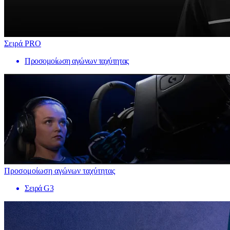
Σειρά PRO
Προσομοίωση αγώνων ταχύτητας
Προσομοίωση αγώνων ταχύτητας
Σειρά G3