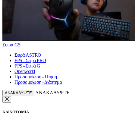
Σειρά G5
Σειρά ASTRO
FPS - Σειρά PRO
FPS - Σειρά G
Openworld
Προσομοίωση - Πτήση
Προσομοίωση - Διάστημα
ΑΝΑΚΑΛΥΨΤΕ
ΑΝΑΚΑΛΥΨΤΕ
ΚΑΙΝΟΤΟΜΙΑ