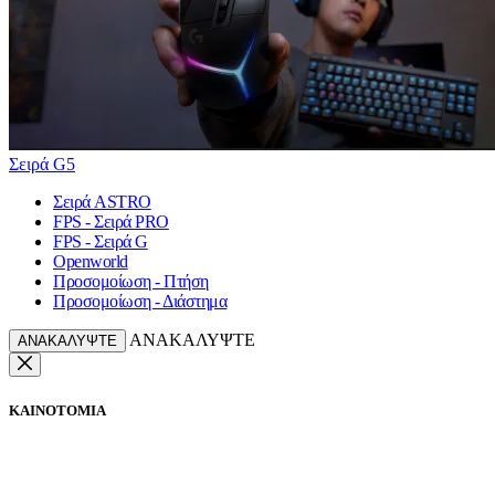
Σειρά G5
Σειρά ASTRO
FPS - Σειρά PRO
FPS - Σειρά G
Openworld
Προσομοίωση - Πτήση
Προσομοίωση - Διάστημα
ΑΝΑΚΑΛΥΨΤΕ
ΑΝΑΚΑΛΥΨΤΕ
ΚΑΙΝΟΤΟΜΙΑ