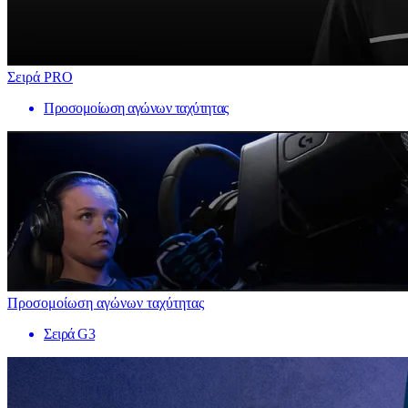
Σειρά PRO
Προσομοίωση αγώνων ταχύτητας
Προσομοίωση αγώνων ταχύτητας
Σειρά G3