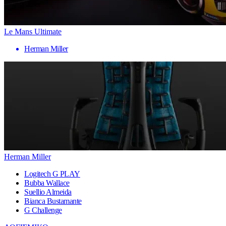
Le Mans Ultimate
Herman Miller
Herman Miller
Logitech G PLAY
Bubba Wallace
Suellio Almeida
Bianca Bustamante
G Challenge