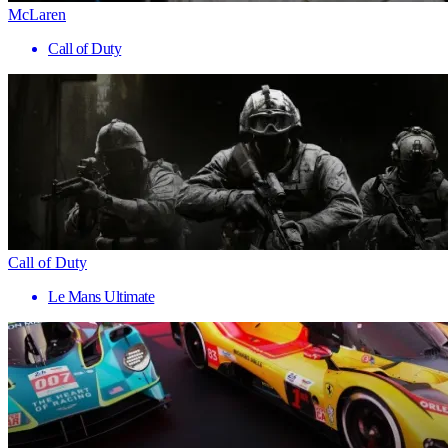
McLaren
Call of Duty
Call of Duty
Le Mans Ultimate