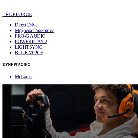
TRUEFORCE
Direct Drive
Μηχανικοί διακόπτες
PRO-G AUDIO
POWERPLAY 2
LIGHTSYNC
BLUE VO!CE
ΣΥΝΕΡΓΑΣΙΕΣ
McLaren