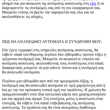
αίτημά σας για ακύρωση της αυτόματης ανανέωσης στη
εδώ
ή να
διαχειριστείτε τις συνδρομές σας από τη
του λογαριασμού σας.
Μπορείτε επίσης να βρείτε την παραγγελία σας εδώ και να
ακολουθήσετε τις οδηγίες.
ΠΏΣ ΘΑ ΑΝΑΝΕΩΘΕΊ ΑΥΤΌΜΑΤΑ Η ΣΥΝΔΡΟΜΉ ΜΟΥ;
Εάν έχετε εγγραφεί στις υπηρεσίες αυτόματης ανανέωσης, θα
λάβετε email υπενθύμισης περίπου δύο εβδομάδες προτού λήξει η
τρέχουσα συνδρομή σας. Μπορείτε να ακυρώσετε εύκολα την
αυτόματη ανανέωση, ακολουθώντας τους συνδέσμους στα email.
Διαφορετικά, μπορείτε να μην κάνετε τίποτα και η συνδρομή σας
θα ανανεωθεί αυτόματα.
Περίπου μια εβδομάδα πριν από την ημερομηνία λήξης, η
συνδρομή σας θα ανανεωθεί αυτόματα σε τιμή χαμηλότερη από ή
ίση με την πιο πρόσφατη τυπική τιμή του προϊόντος. Η χρέωση θα
πραγματοποιηθεί στην ίδια πιστωτική κάρτα που χρησιμοποιήσατε
για την αρχική σας αγορά. Στη συνέχεια, μόλις η ανανέωση είναι
επιτυχής, θα λάβετε ένα email επιβεβαίωσης της αυτόματης
ανανέωσης. Τα προϊόντα σας θα είναι αυτομάτως διαθέσιμα.