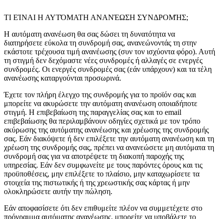
ΤΙ ΕΊΝΑΙ Η ΑΥΤΌΜΑΤΗ ΑΝΑΝΈΩΣΗ ΣΥΝΔΡΟΜΉΣ;
Η αυτόματη ανανέωση θα σας δώσει τη δυνατότητα να
διατηρήσετε εύκολα τη συνδρομή σας, ανανεώνοντάς τη στην
εκάστοτε τρέχουσα τιμή ανανέωσης (συν τον ισχύοντα φόρο). Αυτή
τη στιγμή δεν δεχόμαστε νέες συνδρομές ή αλλαγές σε ενεργές
συνδρομές. Οι ενεργές συνδρομές σας (εάν υπάρχουν) και τα τέλη
ανανέωσης καταργούνται προσωρινά.
Έχετε τον πλήρη έλεγχο της συνδρομής για το προϊόν σας και
μπορείτε να ακυρώσετε την αυτόματη ανανέωση οποιαδήποτε
στιγμή. Η επιβεβαίωση της παραγγελίας σας και το email
επιβεβαίωσης θα περιλαμβάνουν οδηγίες σχετικά με τον τρόπο
ακύρωσης της αυτόματης ανανέωσης και χρέωσης της συνδρομής
σας. Εάν διακόψετε ή δεν επιλέξετε την αυτόματη ανανέωση και τη
χρέωση της συνδρομής σας, πρέπει να ανανεώσετε μη αυτόματα τη
συνδρομή σας για να αποτρέψετε τη διακοπή παροχής της
υπηρεσίας. Εάν δεν συμφωνείτε με τους παρόντες όρους και τις
προϋποθέσεις, μην επιλέξετε το πλαίσιο, μην καταχωρίσετε τα
στοιχεία της πιστωτικής ή της χρεωστικής σας κάρτας ή μην
ολοκληρώσετε αυτήν την πώληση.
Εάν αποφασίσετε ότι δεν επιθυμείτε πλέον να συμμετέχετε στο
πρόγραμμα αυτόματης ανανέωσης, μπορείτε να υποβάλετε το