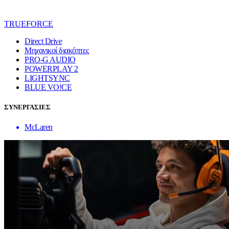
TRUEFORCE
Direct Drive
Μηχανικοί διακόπτες
PRO-G AUDIO
POWERPLAY 2
LIGHTSYNC
BLUE VO!CE
ΣΥΝΕΡΓΑΣΙΕΣ
McLaren