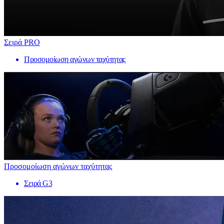
Σειρά PRO
Προσομοίωση αγώνων ταχύτητας
Προσομοίωση αγώνων ταχύτητας
Σειρά G3