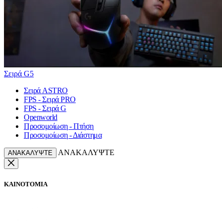
Σειρά G5
Σειρά ASTRO
FPS - Σειρά PRO
FPS - Σειρά G
Openworld
Προσομοίωση - Πτήση
Προσομοίωση - Διάστημα
ΑΝΑΚΑΛΥΨΤΕ
ΑΝΑΚΑΛΥΨΤΕ
ΚΑΙΝΟΤΟΜΙΑ