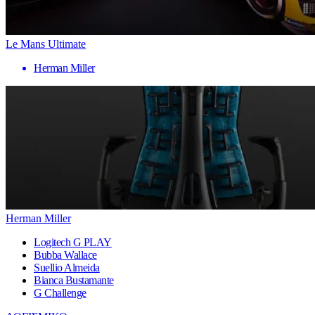
Le Mans Ultimate
Herman Miller
Herman Miller
Logitech G PLAY
Bubba Wallace
Suellio Almeida
Bianca Bustamante
G Challenge