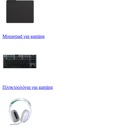
Mousepad για gaming
Πληκτρολόγια για gaming