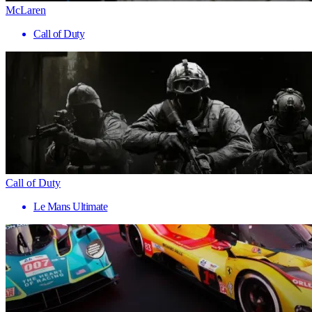
McLaren
Call of Duty
Call of Duty
Le Mans Ultimate