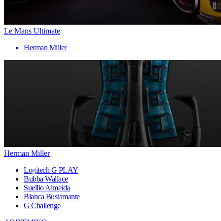
Le Mans Ultimate
Herman Miller
Herman Miller
Logitech G PLAY
Bubba Wallace
Suellio Almeida
Bianca Bustamante
G Challenge