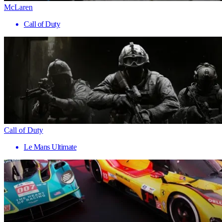
McLaren
Call of Duty
Call of Duty
Le Mans Ultimate