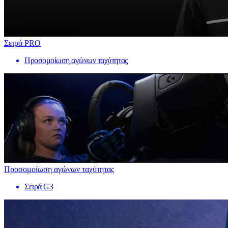
Σειρά PRO
Προσομοίωση αγώνων ταχύτητας
Προσομοίωση αγώνων ταχύτητας
Σειρά G3