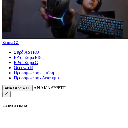
Σειρά G5
Σειρά ASTRO
FPS - Σειρά PRO
FPS - Σειρά G
Openworld
Προσομοίωση - Πτήση
Προσομοίωση - Διάστημα
ΑΝΑΚΑΛΥΨΤΕ
ΑΝΑΚΑΛΥΨΤΕ
ΚΑΙΝΟΤΟΜΙΑ