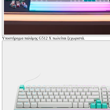
Υποστήριγμα παλάμης G512 X πωλείται ξεχωριστά.