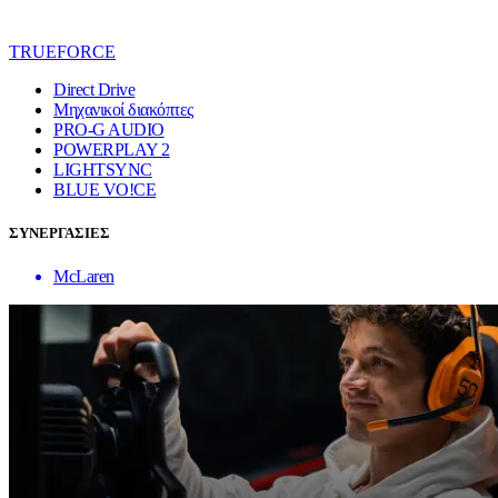
TRUEFORCE
Direct Drive
Μηχανικοί διακόπτες
PRO-G AUDIO
POWERPLAY 2
LIGHTSYNC
BLUE VO!CE
ΣΥΝΕΡΓΑΣΙΕΣ
McLaren