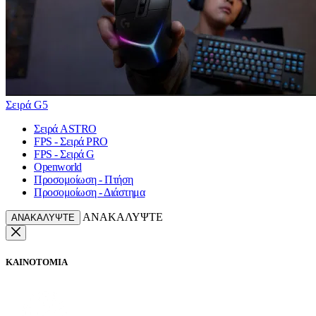
Σειρά G5
Σειρά ASTRO
FPS - Σειρά PRO
FPS - Σειρά G
Openworld
Προσομοίωση - Πτήση
Προσομοίωση - Διάστημα
ΑΝΑΚΑΛΥΨΤΕ
ΑΝΑΚΑΛΥΨΤΕ
ΚΑΙΝΟΤΟΜΙΑ