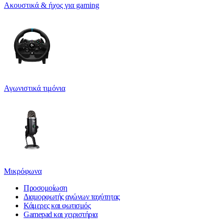
Ακουστικά & ήχος για gaming
Αγωνιστικά τιμόνια
Μικρόφωνα
Προσομοίωση
Διαμορφωτής αγώνων ταχύτητας
Κάμερες και φωτισμός
Gamepad και χειριστήρια