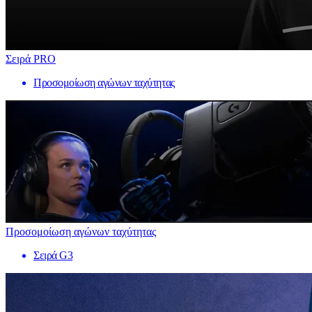
Σειρά PRO
Προσομοίωση αγώνων ταχύτητας
Προσομοίωση αγώνων ταχύτητας
Σειρά G3