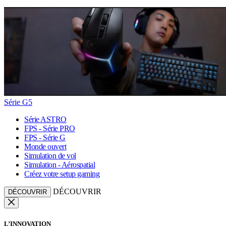
Série G5
Série ASTRO
FPS - Série PRO
FPS - Série G
Monde ouvert
Simulation de vol
Simulation - Aérospatial
Créez votre setup gaming
DÉCOUVRIR
DÉCOUVRIR
L’INNOVATION