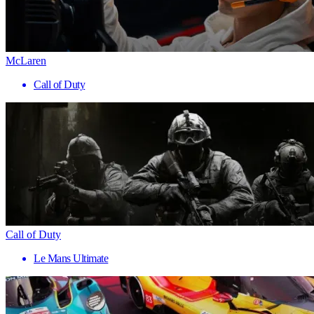
McLaren
Call of Duty
Call of Duty
Le Mans Ultimate