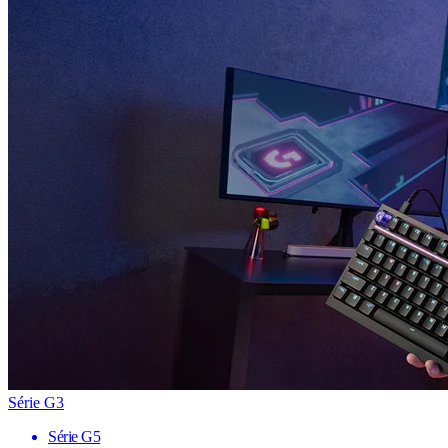
Série G3
Série G5