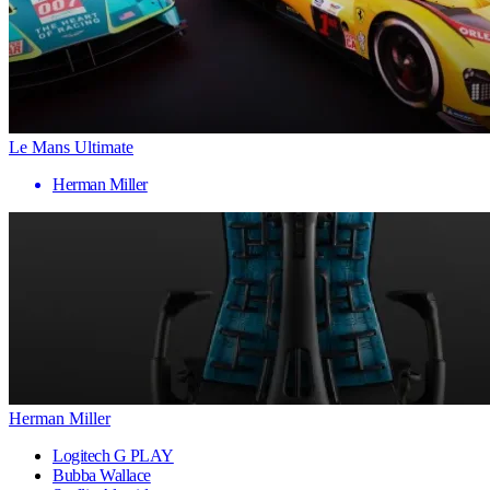
Le Mans Ultimate
Herman Miller
Herman Miller
Logitech G PLAY
Bubba Wallace