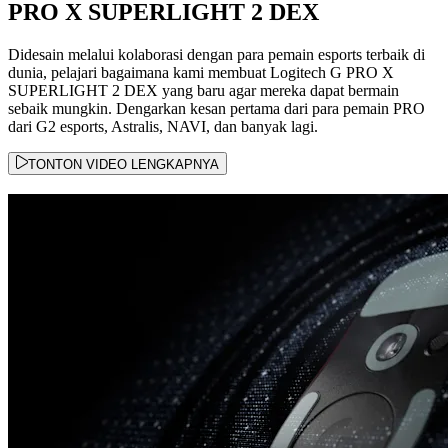
PRO X SUPERLIGHT 2 DEX
Didesain melalui kolaborasi dengan para pemain esports terbaik di
dunia, pelajari bagaimana kami membuat Logitech G PRO X
SUPERLIGHT 2 DEX yang baru agar mereka dapat bermain
sebaik mungkin. Dengarkan kesan pertama dari para pemain PRO
dari G2 esports, Astralis, NAVI, dan banyak lagi.
TONTON VIDEO LENGKAPNYA