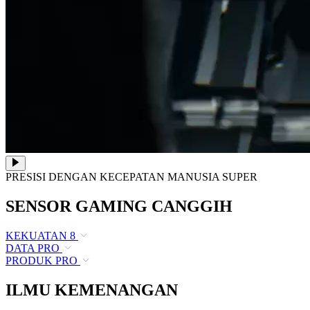
PRESISI DENGAN KECEPATAN MANUSIA SUPER
SENSOR GAMING CANGGIH
KEKUATAN 8
DATA PRO
PRODUK PRO
ILMU KEMENANGAN