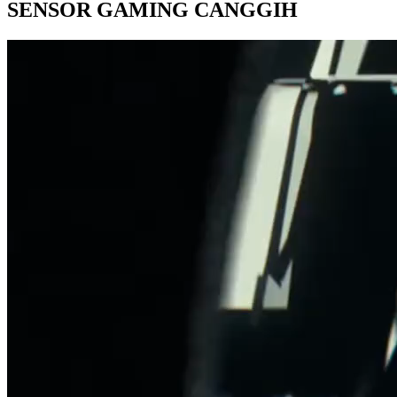
SENSOR GAMING CANGGIH