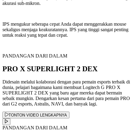
akurasi sub-mikron.
IPS mengukur seberapa cepat Anda dapat menggerakkan mouse
sekaligus menjaga keakuratannya. IPS yang tinggi sangat penting
untuk reaksi yang tepat dan cepat.
PANDANGAN DARI DALAM
PRO X SUPERLIGHT 2 DEX
Didesain melalui kolaborasi dengan para pemain esports terbaik di
dunia, pelajari bagaimana kami membuat Logitech G PRO X
SUPERLIGHT 2 DEX yang baru agar mereka dapat bermain
sebaik mungkin. Dengarkan kesan pertama dari para pemain PRO
dari G2 esports, Astralis, NAVI, dan banyak lagi.
TONTON VIDEO LENGKAPNYA
PANDANGAN DARI DALAM