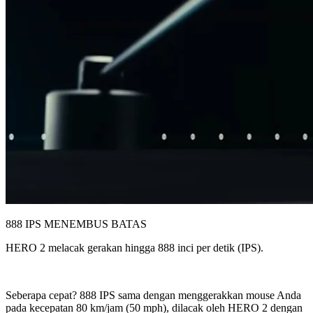
888 IPS MENEMBUS BATAS
HERO 2 melacak gerakan hingga 888 inci per detik (IPS).
Seberapa cepat? 888 IPS sama dengan menggerakkan mouse Anda
pada kecepatan 80 km/jam (50 mph), dilacak oleh HERO 2 dengan