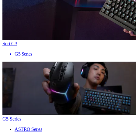
Seri G3
G5 Series
G5 Series
ASTRO Series