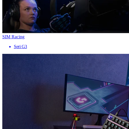
SIM Racing
Seri G3