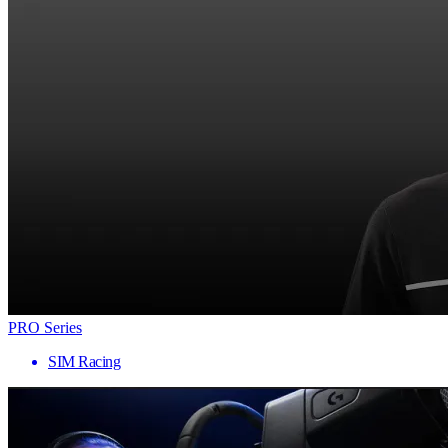
PRO Series
SIM Racing