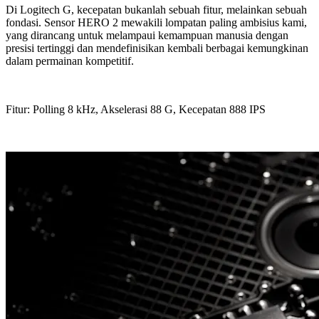
Di Logitech G, kecepatan bukanlah sebuah fitur, melainkan sebuah
fondasi. Sensor HERO 2 mewakili lompatan paling ambisius kami,
yang dirancang untuk melampaui kemampuan manusia dengan
presisi tertinggi dan mendefinisikan kembali berbagai kemungkinan
dalam permainan kompetitif.
Fitur: Polling 8 kHz, Akselerasi 88 G, Kecepatan 888 IPS