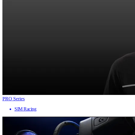
PRO Series
SIM Racing