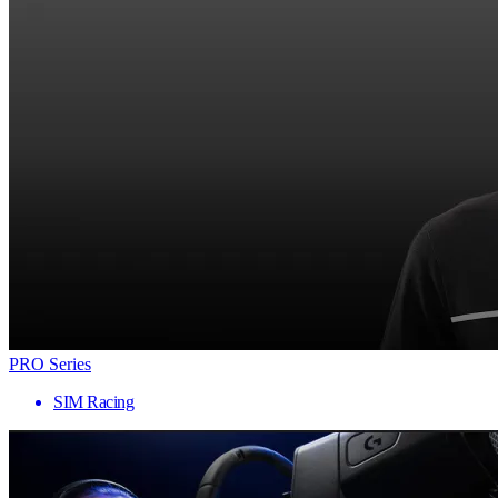
PRO Series
SIM Racing