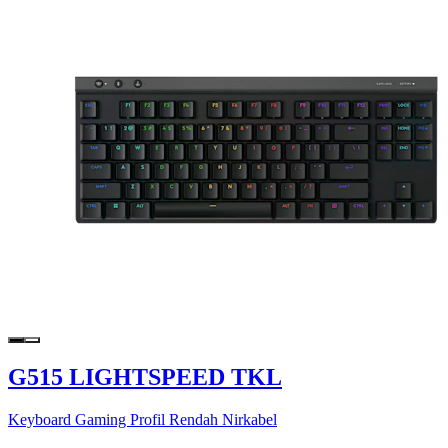
G515 LIGHTSPEED TKL
Keyboard Gaming Profil Rendah Nirkabel