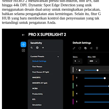
Sensor HERO 2 menawarkan presisi sub-mikron, 888 IPS, dan
hingga 44k DPI. Dynamic Spot Edge Detection yang unik
menggunakan desain dual-array untuk meningkatkan pelacakan,
bahkan selama pengangkatan atau kemiringan. Selain itu, fitur G
HUB yang baru memberikan kontrol dan penyesuaian yang tak
tertandingi untuk pengaturan Anda.