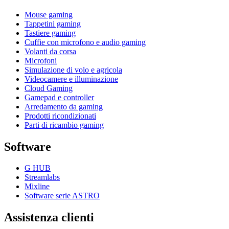
Mouse gaming
Tappetini gaming
Tastiere gaming
Cuffie con microfono e audio gaming
Volanti da corsa
Microfoni
Simulazione di volo e agricola
Videocamere e illuminazione
Cloud Gaming
Gamepad e controller
Arredamento da gaming
Prodotti ricondizionati
Parti di ricambio gaming
Software
G HUB
Streamlabs
Mixline
Software serie ASTRO
Assistenza clienti