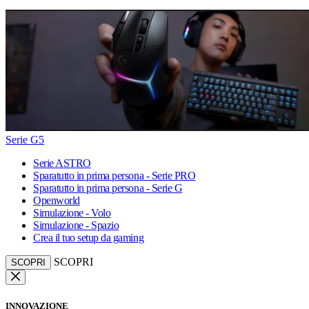
Serie G5
Serie ASTRO
Sparatutto in prima persona - Serie PRO
Sparatutto in prima persona - Serie G
Openworld
Simulazione - Volo
Simulazione - Spazio
Crea il tuo setup da gaming
SCOPRI
SCOPRI
INNOVAZIONE