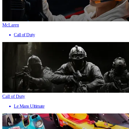
McLaren
Call of Duty
Call of Duty
Le Mans Ultimate