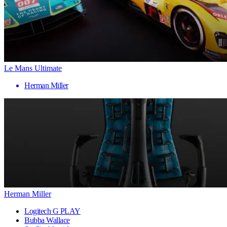
Le Mans Ultimate
Herman Miller
Herman Miller
Logitech G PLAY
Bubba Wallace