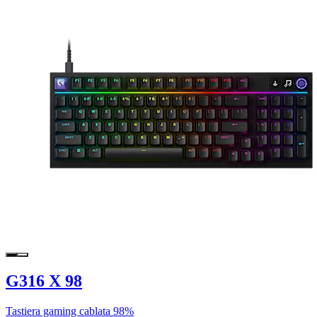
G316 X 98
Tastiera gaming cablata 98%