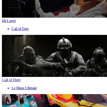
McLaren
Call of Duty
Call of Duty
Le Mans Ultimate