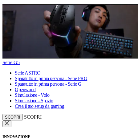
Serie G5
Serie ASTRO
Sparatutto in prima persona - Serie PRO
Sparatutto in prima persona - Serie G
Openworld
Simulazione - Volo
Simulazione - Spazio
Crea il tuo setup da gaming
SCOPRI
SCOPRI
INNOVAZIONE