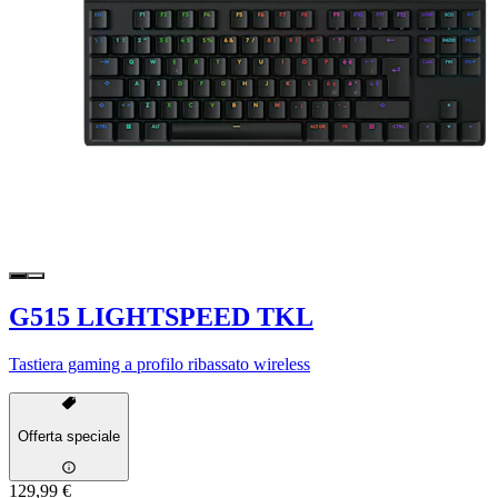
G515 LIGHTSPEED TKL
Tastiera gaming a profilo ribassato wireless
Offerta speciale
129,99 €