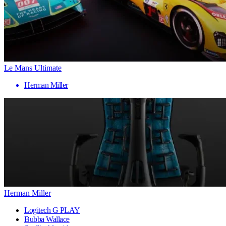
Le Mans Ultimate
Herman Miller
Herman Miller
Logitech G PLAY
Bubba Wallace