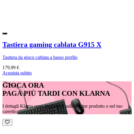
Tastiera gaming cablata G915 X
Tastiera da gioco cablata a basso profilo
179,99 €
Acquista subito
GIOCA ORA
PAGA PIÙ TARDI CON KLARNA
I dettagli Klarna sono disponibili sulle pagine prodotto o nel tuo
carrello.