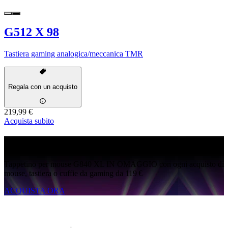
G512 X 98
Tastiera gaming analogica/meccanica TMR
Regala con un acquisto
219,99 €
Acquista subito
G840 IN OMAGGIO
Tappetino per mouse G840 XL IN OMAGGIO con ogni acquisto di
mouse, tastiera o cuffie da gaming da 119 €
ACQUISTA ORA