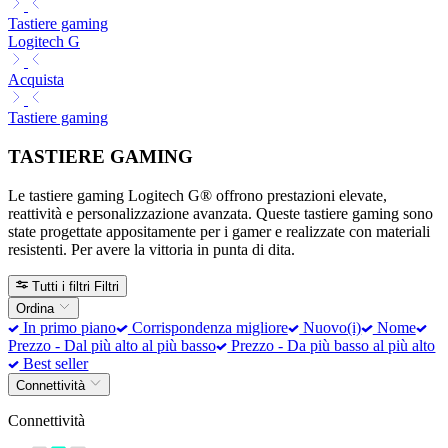
Tastiere gaming
Logitech G
Acquista
Tastiere gaming
TASTIERE GAMING
Le tastiere gaming Logitech G® offrono prestazioni elevate,
reattività e personalizzazione avanzata. Queste tastiere gaming sono
state progettate appositamente per i gamer e realizzate con materiali
resistenti. Per avere la vittoria in punta di dita.
Tutti i filtri
Filtri
Ordina
In primo piano
Corrispondenza migliore
Nuovo(i)
Nome
Prezzo - Dal più alto al più basso
Prezzo - Da più basso al più alto
Best seller
Connettività
Connettività