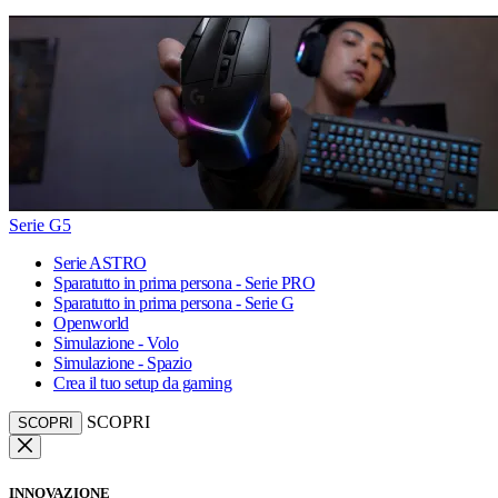
Serie G5
Serie ASTRO
Sparatutto in prima persona - Serie PRO
Sparatutto in prima persona - Serie G
Openworld
Simulazione - Volo
Simulazione - Spazio
Crea il tuo setup da gaming
SCOPRI
SCOPRI
INNOVAZIONE