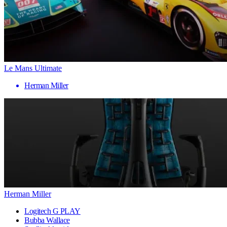
Le Mans Ultimate
Herman Miller
Herman Miller
Logitech G PLAY
Bubba Wallace