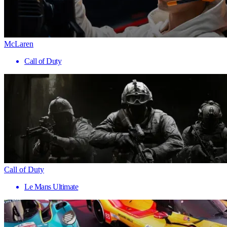
McLaren
Call of Duty
Call of Duty
Le Mans Ultimate