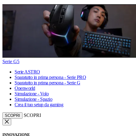
Serie G5
Serie ASTRO
Sparatutto in prima persona - Serie PRO
Sparatutto in prima persona - Serie G
Openworld
Simulazione - Volo
Simulazione - Spazio
Crea il tuo setup da gaming
SCOPRI
SCOPRI
INNOVAZIONE