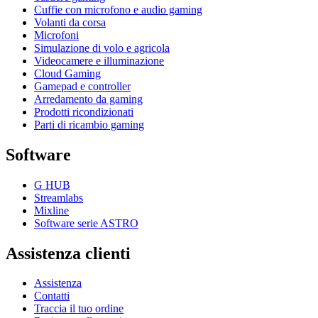
Cuffie con microfono e audio gaming
Volanti da corsa
Microfoni
Simulazione di volo e agricola
Videocamere e illuminazione
Cloud Gaming
Gamepad e controller
Arredamento da gaming
Prodotti ricondizionati
Parti di ricambio gaming
Software
G HUB
Streamlabs
Mixline
Software serie ASTRO
Assistenza clienti
Assistenza
Contatti
Traccia il tuo ordine