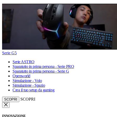
Serie G5
Serie ASTRO
Sparatutto in prima persona - Serie PRO
Sparatutto in prima persona - Serie G
Openworld
Simulazione - Volo
Simulazione - Spazio
Crea il tuo setup da gaming
SCOPRI
SCOPRI
INNOVAZIONE