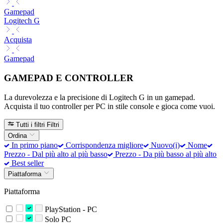
Gamepad
Logitech G
Acquista
Gamepad
GAMEPAD E CONTROLLER
La durevolezza e la precisione di Logitech G in un gamepad.
Acquista il tuo controller per PC in stile console e gioca come vuoi.
Tutti i filtri
Filtri
Ordina
In primo piano
Corrispondenza migliore
Nuovo(i)
Nome
Prezzo - Dal più alto al più basso
Prezzo - Da più basso al più alto
Best seller
Piattaforma
Piattaforma
PlayStation - PC
Solo PC