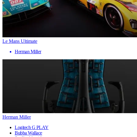
Le Mans Ultimate
Herman Miller
Herman Miller
Logitech G PLAY
Bubba Wallace