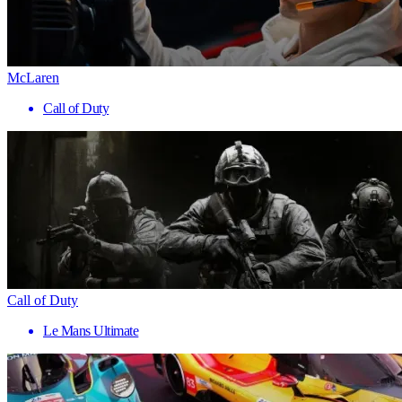
McLaren
Call of Duty
Call of Duty
Le Mans Ultimate