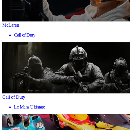
McLaren
Call of Duty
Call of Duty
Le Mans Ultimate