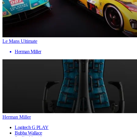
Le Mans Ultimate
Herman Miller
Herman Miller
Logitech G PLAY
Bubba Wallace