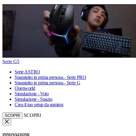
Serie G5
Serie ASTRO
Sparatutto in prima persona - Serie PRO
Sparatutto in prima persona - Serie G
Openworld
Simulazione - Volo
Simulazione - Spazio
Crea il tuo setup da gaming
SCOPRI
SCOPRI
INNOVAZIONE