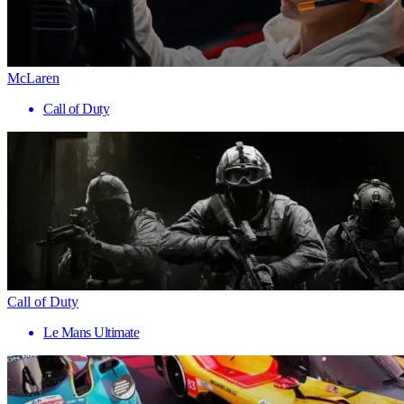
McLaren
Call of Duty
Call of Duty
Le Mans Ultimate