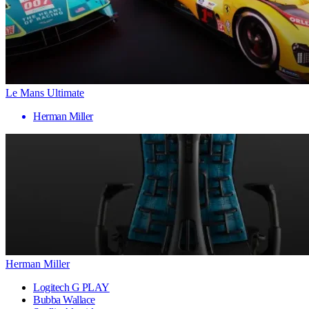
Le Mans Ultimate
Herman Miller
Herman Miller
Logitech G PLAY
Bubba Wallace