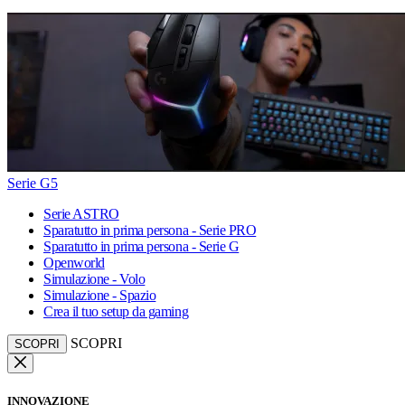
Serie G5
Serie ASTRO
Sparatutto in prima persona - Serie PRO
Sparatutto in prima persona - Serie G
Openworld
Simulazione - Volo
Simulazione - Spazio
Crea il tuo setup da gaming
SCOPRI
SCOPRI
INNOVAZIONE