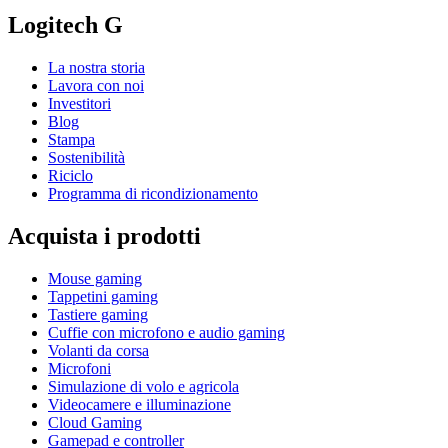
Logitech G
La nostra storia
Lavora con noi
Investitori
Blog
Stampa
Sostenibilità
Riciclo
Programma di ricondizionamento
Acquista i prodotti
Mouse gaming
Tappetini gaming
Tastiere gaming
Cuffie con microfono e audio gaming
Volanti da corsa
Microfoni
Simulazione di volo e agricola
Videocamere e illuminazione
Cloud Gaming
Gamepad e controller