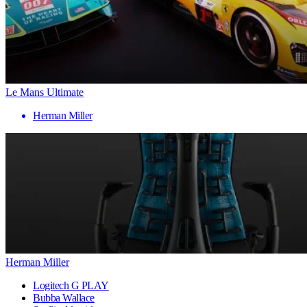
Le Mans Ultimate
Herman Miller
Herman Miller
Logitech G PLAY
Bubba Wallace