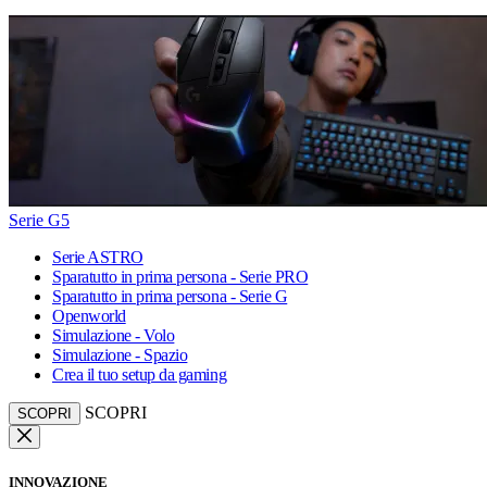
Serie G5
Serie ASTRO
Sparatutto in prima persona - Serie PRO
Sparatutto in prima persona - Serie G
Openworld
Simulazione - Volo
Simulazione - Spazio
Crea il tuo setup da gaming
SCOPRI
SCOPRI
INNOVAZIONE