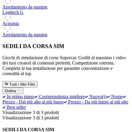
Arredamento da gaming
Logitech G
Acquista
Arredamento da gaming
SEDILI DA CORSA SIM
Giochi di simulazione di corse Supercar. Goditi al massimo i video
dei tuoi creatori di contenuti preferiti. Competizione estrema.
Completa la tua installazione per garantire concentrazione e
comodità al top.
Tutti i filtri
Filtri
Ordina
In primo piano
Corrispondenza migliore
Nuovo(i)
Nome
Prezzo - Dal più alto al più basso
Prezzo - Da più basso al più alto
Best seller
Visualizzazione 3 di 3 prodotti
Visualizzazione 3 di 3 prodotti
SEDILI DA CORSA SIM