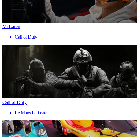
McLaren
Call of Duty
Call of Duty
Le Mans Ultimate