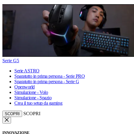
Serie G5
Serie ASTRO
Sparatutto in prima persona - Serie PRO
Sparatutto in prima persona - Serie G
Openworld
Simulazione - Volo
Simulazione - Spazio
Crea il tuo setup da gaming
SCOPRI
SCOPRI
INNOVAZIONE