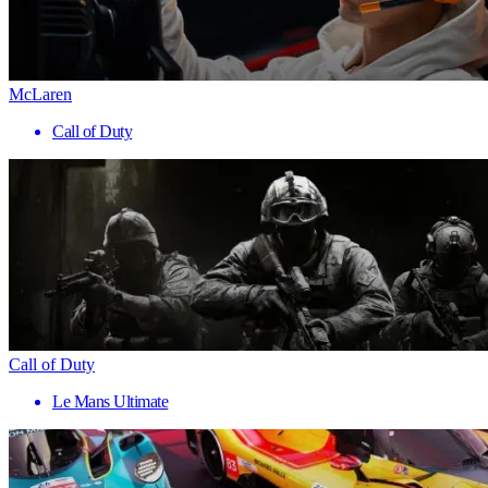
McLaren
Call of Duty
Call of Duty
Le Mans Ultimate