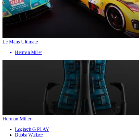
Le Mans Ultimate
Herman Miller
Herman Miller
Logitech G PLAY
Bubba Wallace