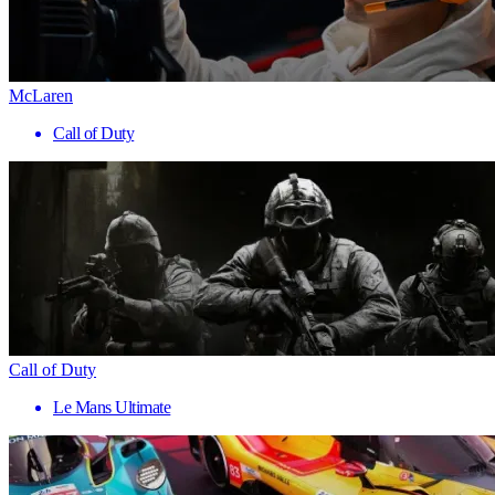
McLaren
Call of Duty
Call of Duty
Le Mans Ultimate