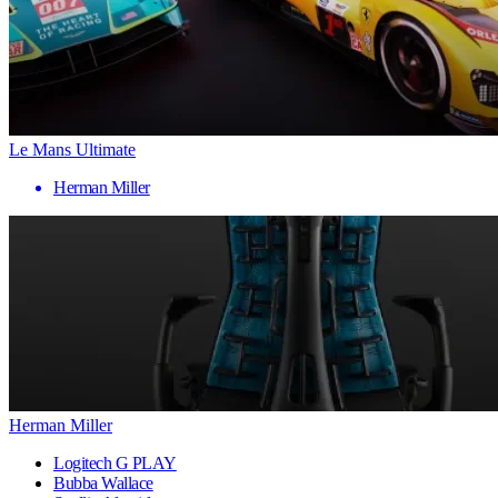
Le Mans Ultimate
Herman Miller
Herman Miller
Logitech G PLAY
Bubba Wallace