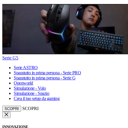
Serie G5
Serie ASTRO
Sparatutto in prima persona - Serie PRO
Sparatutto in prima persona - Serie G
Openworld
Simulazione - Volo
Simulazione - Spazio
Crea il tuo setup da gaming
SCOPRI
SCOPRI
INNOVAZIONE