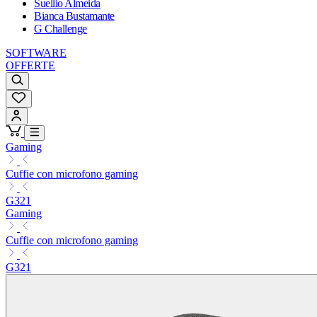
Suellio Almeida
Bianca Bustamante
G Challenge
SOFTWARE
OFFERTE
Gaming
Cuffie con microfono gaming
G321
Gaming
Cuffie con microfono gaming
G321