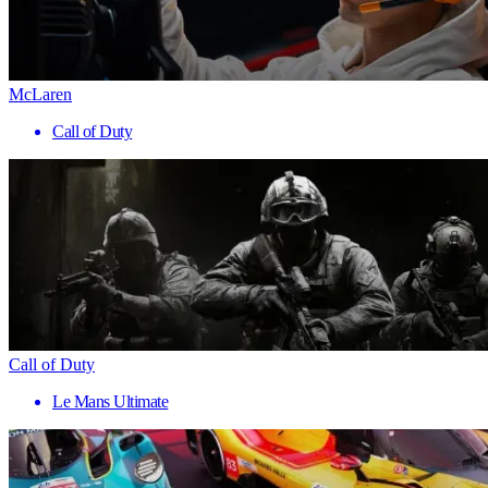
McLaren
Call of Duty
Call of Duty
Le Mans Ultimate