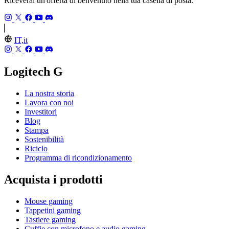
Riceverai un'offerta di benvenuto nella tua casella di posta.
IT,it
Logitech G
La nostra storia
Lavora con noi
Investitori
Blog
Stampa
Sostenibilità
Riciclo
Programma di ricondizionamento
Acquista i prodotti
Mouse gaming
Tappetini gaming
Tastiere gaming
Cuffie con microfono e audio gaming