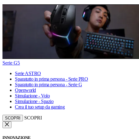
Serie G5
Serie ASTRO
Sparatutto in prima persona - Serie PRO
Sparatutto in prima persona - Serie G
Openworld
Simulazione - Volo
Simulazione - Spazio
Crea il tuo setup da gaming
SCOPRI
SCOPRI
INNOVAZIONE