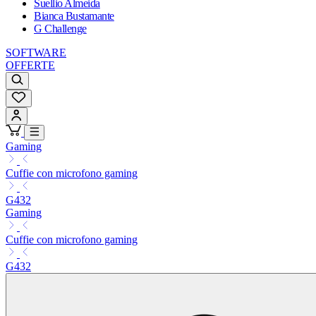
Suellio Almeida
Bianca Bustamante
G Challenge
SOFTWARE
OFFERTE
Gaming
Cuffie con microfono gaming
G432
Gaming
Cuffie con microfono gaming
G432