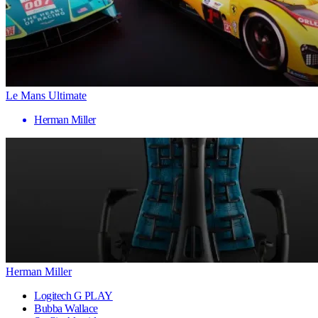
Le Mans Ultimate
Herman Miller
Herman Miller
Logitech G PLAY
Bubba Wallace