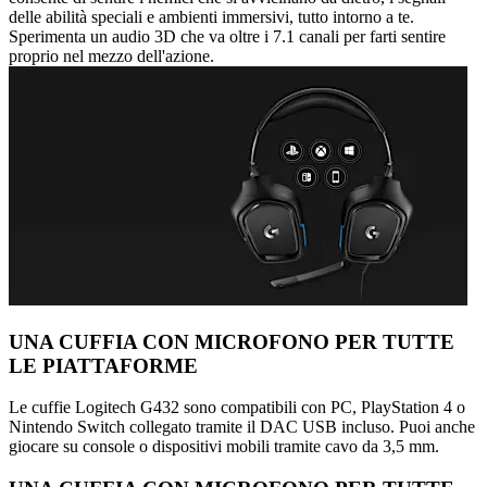
delle abilità speciali e ambienti immersivi, tutto intorno a te.
Sperimenta un audio 3D che va oltre i 7.1 canali per farti sentire
proprio nel mezzo dell'azione.
UNA CUFFIA CON MICROFONO PER TUTTE
LE PIATTAFORME
Le cuffie Logitech G432 sono compatibili con PC, PlayStation 4 o
Nintendo Switch collegato tramite il DAC USB incluso. Puoi anche
giocare su console o dispositivi mobili tramite cavo da 3,5 mm.