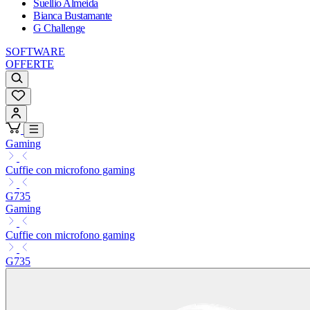
Suellio Almeida
Bianca Bustamante
G Challenge
SOFTWARE
OFFERTE
Gaming
Cuffie con microfono gaming
G735
Gaming
Cuffie con microfono gaming
G735