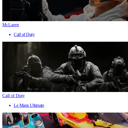
McLaren
Call of Duty
Call of Duty
Le Mans Ultimate