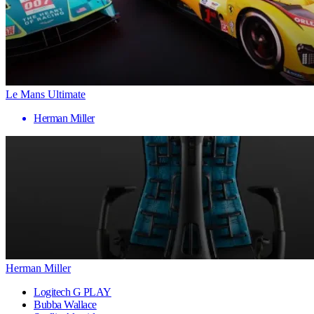
Le Mans Ultimate
Herman Miller
Herman Miller
Logitech G PLAY
Bubba Wallace