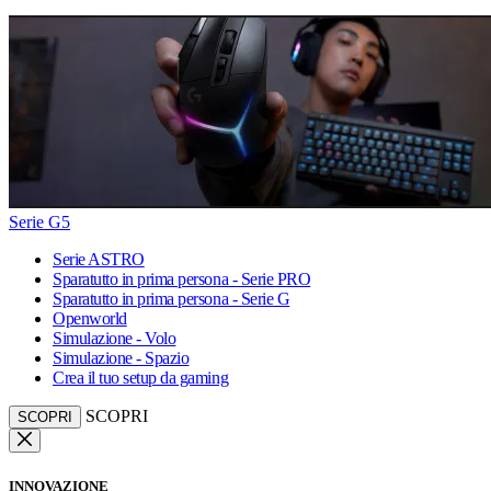
Serie G5
Serie ASTRO
Sparatutto in prima persona - Serie PRO
Sparatutto in prima persona - Serie G
Openworld
Simulazione - Volo
Simulazione - Spazio
Crea il tuo setup da gaming
SCOPRI
SCOPRI
INNOVAZIONE