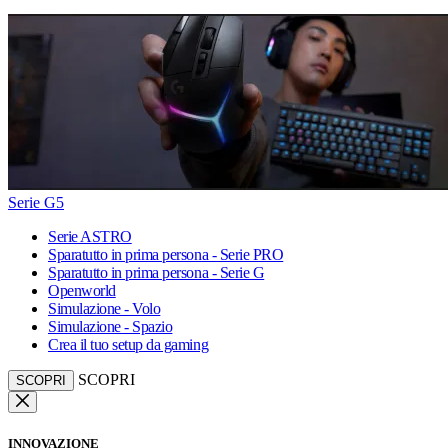
Serie G5
Serie ASTRO
Sparatutto in prima persona - Serie PRO
Sparatutto in prima persona - Serie G
Openworld
Simulazione - Volo
Simulazione - Spazio
Crea il tuo setup da gaming
SCOPRI
SCOPRI
INNOVAZIONE