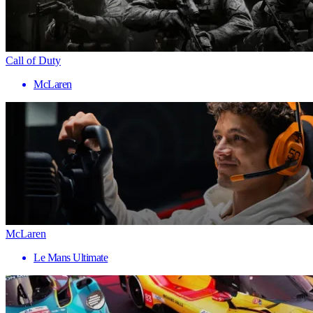
Call of Duty
McLaren
McLaren
Le Mans Ultimate