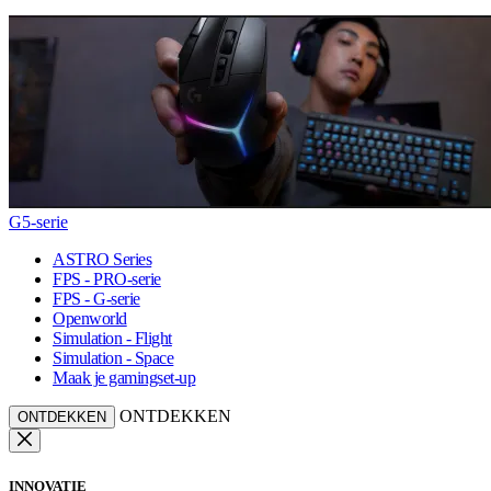
G5-serie
ASTRO Series
FPS - PRO-serie
FPS - G-serie
Openworld
Simulation - Flight
Simulation - Space
Maak je gamingset-up
ONTDEKKEN
ONTDEKKEN
INNOVATIE