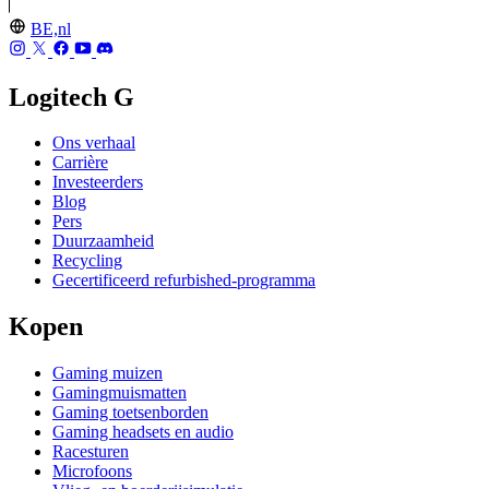
BE,nl
Logitech G
Ons verhaal
Carrière
Investeerders
Blog
Pers
Duurzaamheid
Recycling
Gecertificeerd refurbished-programma
Kopen
Gaming muizen
Gamingmuismatten
Gaming toetsenborden
Gaming headsets en audio
Racesturen
Microfoons