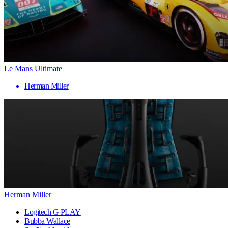
Le Mans Ultimate
Herman Miller
Herman Miller
Logitech G PLAY
Bubba Wallace