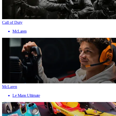
Call of Duty
McLaren
McLaren
Le Mans Ultimate