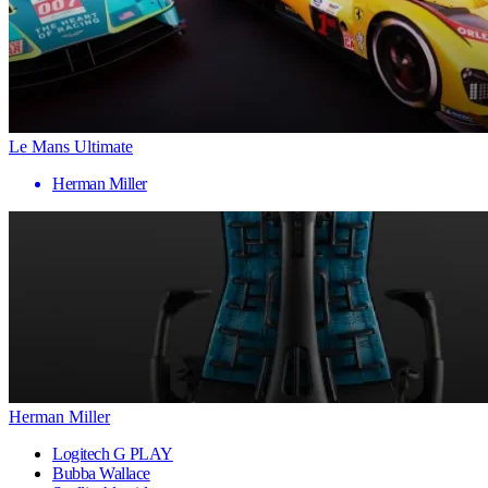
Le Mans Ultimate
Herman Miller
Herman Miller
Logitech G PLAY
Bubba Wallace