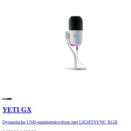
YETI GX
Dynamische USB-gamingmicrofoon met LIGHTSYNC RGB