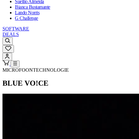
Suellio Almeida
Bianca Bustamante
Lando Norris
G Challenge
SOFTWARE
DEALS
MICROFOONTECHNOLOGIE
BLUE VO!CE