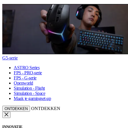
G5-serie
ASTRO Series
FPS - PRO-serie
FPS - G-serie
Openworld
Simulation - Flight
Simulation - Space
Maak je gamingset-up
ONTDEKKEN
ONTDEKKEN
INNOVATIE