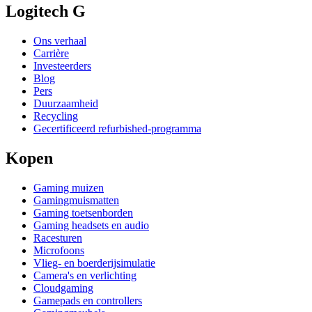
Logitech G
Ons verhaal
Carrière
Investeerders
Blog
Pers
Duurzaamheid
Recycling
Gecertificeerd refurbished-programma
Kopen
Gaming muizen
Gamingmuismatten
Gaming toetsenborden
Gaming headsets en audio
Racesturen
Microfoons
Vlieg- en boerderijsimulatie
Camera's en verlichting
Cloudgaming
Gamepads en controllers