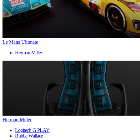
Le Mans Ultimate
Herman Miller
Herman Miller
Logitech G PLAY
Bubba Wallace