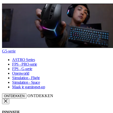
G5-serie
ASTRO Series
FPS - PRO-serie
FPS - G-serie
Openworld
Simulation - Flight
Simulation - Space
Maak je gamingset-up
ONTDEKKEN
ONTDEKKEN
INNOVATIE