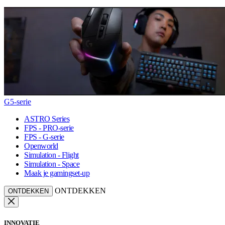
G5-serie
ASTRO Series
FPS - PRO-serie
FPS - G-serie
Openworld
Simulation - Flight
Simulation - Space
Maak je gamingset-up
ONTDEKKEN
ONTDEKKEN
INNOVATIE