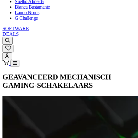
Suellio Almeida
Bianca Bustamante
Lando Norris
G Challenge
SOFTWARE
DEALS
GEAVANCEERD MECHANISCH
GAMING-SCHAKELAARS