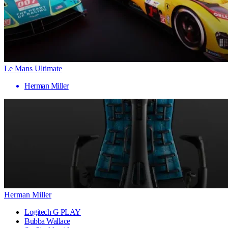
Le Mans Ultimate
Herman Miller
Herman Miller
Logitech G PLAY
Bubba Wallace