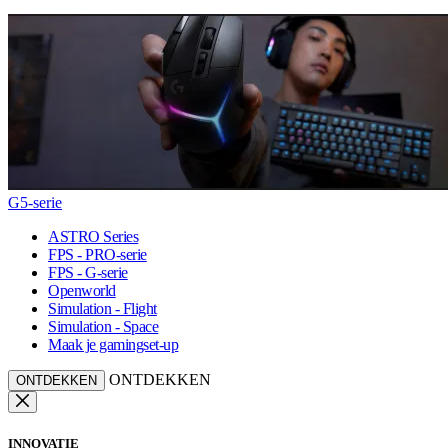
G5-serie
ASTRO Series
FPS - PRO-serie
FPS - G-serie
Openworld
Simulation - Flight
Simulation - Space
Maak je gamingset-up
ONTDEKKEN
ONTDEKKEN
INNOVATIE