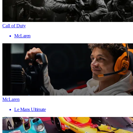
Call of Duty
McLaren
McLaren
Le Mans Ultimate