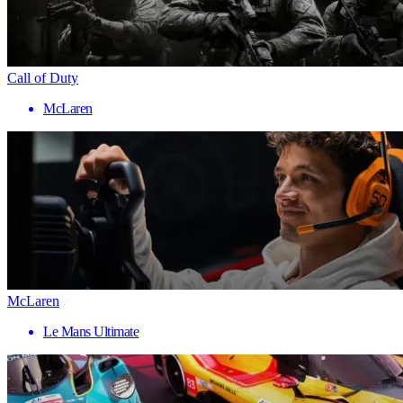
Call of Duty
McLaren
McLaren
Le Mans Ultimate