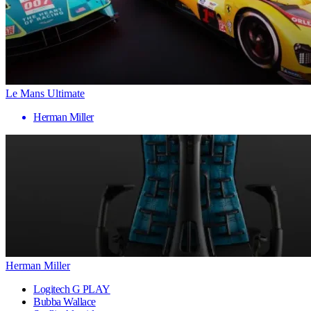
Le Mans Ultimate
Herman Miller
Herman Miller
Logitech G PLAY
Bubba Wallace