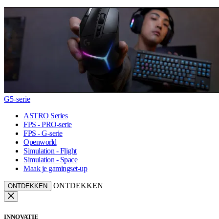
G5-serie
ASTRO Series
FPS - PRO-serie
FPS - G-serie
Openworld
Simulation - Flight
Simulation - Space
Maak je gamingset-up
ONTDEKKEN
ONTDEKKEN
INNOVATIE