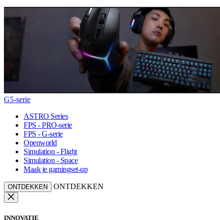
G5-serie
ASTRO Series
FPS - PRO-serie
FPS - G-serie
Openworld
Simulation - Flight
Simulation - Space
Maak je gamingset-up
ONTDEKKEN
ONTDEKKEN
INNOVATIE