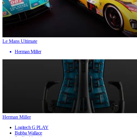
Le Mans Ultimate
Herman Miller
Herman Miller
Logitech G PLAY
Bubba Wallace