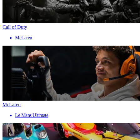
Call of Duty
McLaren
McLaren
Le Mans Ultimate