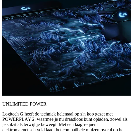
UNLIMITED POWER
Logitech G heeft de techniek helemaal op z'n kop gezet met
POWERPLAY 2, waarmee je nu draadloos kunt opladen, zowel als
je stilzit als terwijl je beweegt. Met een laagfrequent
elektromagnetisch veld laadt het compatibele muizen overal op het