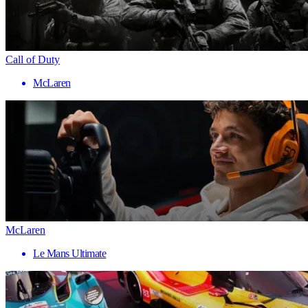
Call of Duty
McLaren
McLaren
Le Mans Ultimate