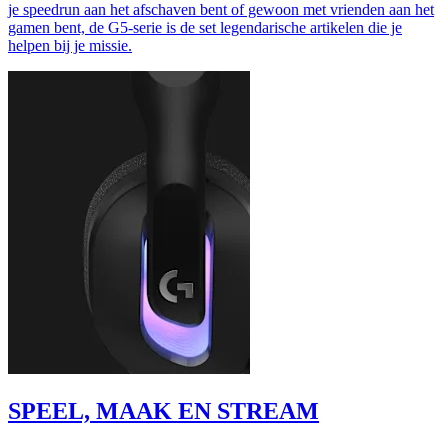
je speedrun aan het afschaven bent of gewoon met vrienden aan het
gamen bent, de G5-serie is de set legendarische artikelen die je
helpen bij je missie.
SPEEL, MAAK EN STREAM