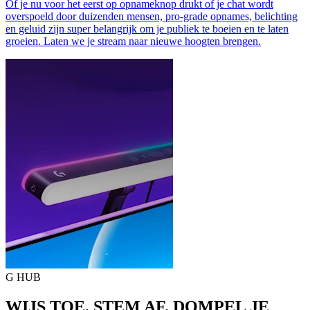
Of je nu voor het eerst op opnameknop drukt of je chat wordt
overspoeld door duizenden mensen, pro-grade opnames, belichting
en geluid zijn super belangrijk om je publiek te boeien en te laten
groeien. Laten we je stream naar nieuwe hoogten brengen.
G HUB
WIJS TOE. STEM AF. DOMPEL JE