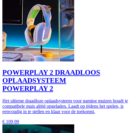
POWERPLAY 2 DRAADLOOS
OPLAADSYSTEEM
POWERPLAY 2
Het ultieme draadloze oplaadsysteem voor gaming muizen houdt je
compatibele muis altijd opgeladen. Laadt op tijdens het spelen, is
eenvoudig in te stellen en klaar voor de toekomst.
€ 109,99