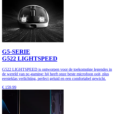
G5-SERIE
G522 LIGHTSPEED
G522 LIGHTSPEED is ontworpen voor de toekomstige legendes in
de wereld van pc-gaming: hij heeft onze beste microfoon ooit, plus
eersteklas verlichting, perfect geluid en een comfortabel gewicht.
€ 159,99