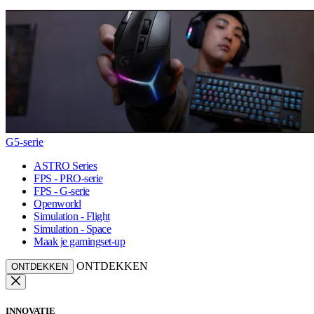
G5-serie
ASTRO Series
FPS - PRO-serie
FPS - G-serie
Openworld
Simulation - Flight
Simulation - Space
Maak je gamingset-up
ONTDEKKEN
ONTDEKKEN
INNOVATIE