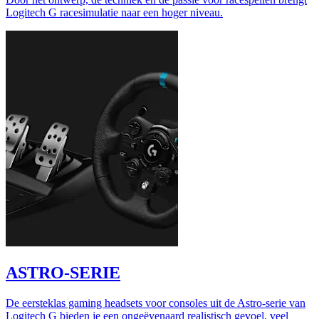
Logitech G racesimulatie naar een hoger niveau.
ASTRO-SERIE
De eersteklas gaming headsets voor consoles uit de Astro-serie van
Logitech G bieden je een ongeëvenaard realistisch gevoel, veel