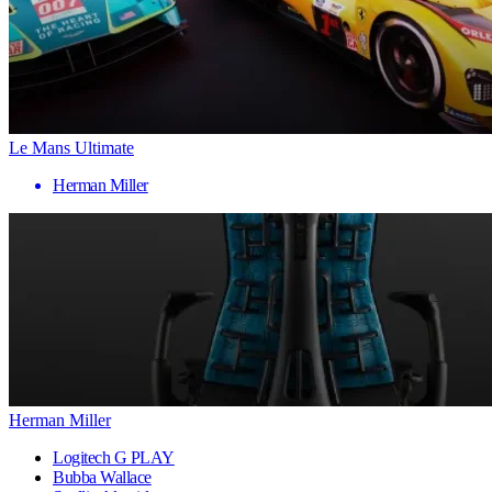
Le Mans Ultimate
Herman Miller
Herman Miller
Logitech G PLAY
Bubba Wallace