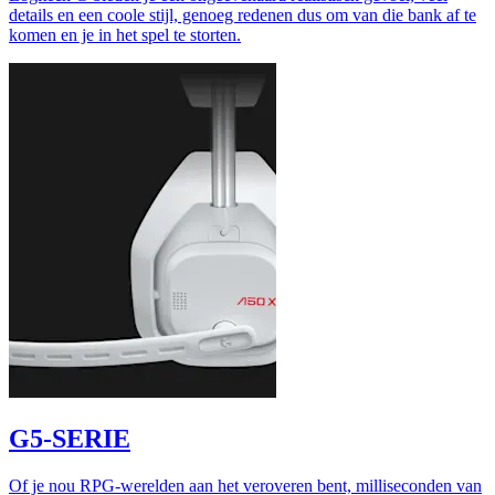
details en een coole stijl, genoeg redenen dus om van die bank af te
komen en je in het spel te storten.
G5-SERIE
Of je nou RPG-werelden aan het veroveren bent, milliseconden van