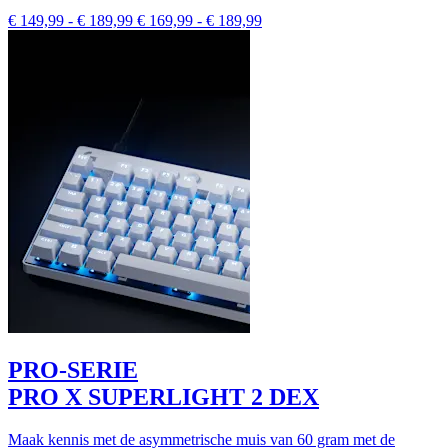
€ 149,99
-
€ 189,99
€ 169,99
-
€ 189,99
PRO-SERIE
PRO X SUPERLIGHT 2 DEX
Maak kennis met de asymmetrische muis van 60 gram met de