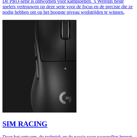
De PRO-serie is ontworpen voor kampioenen. 's Werelds beste
spelers vertrouwen op deze serie voor de focus en de precisie die ze
nodig hebben om op het hoogste niveau wedstrijden te winnen.
SIM RACING
Door het ontwerp, de techniek en de passie voor racespellen brengt