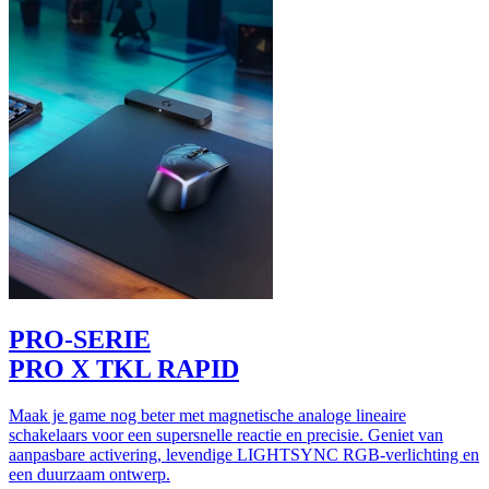
PRO-SERIE
PRO X TKL RAPID
Maak je game nog beter met magnetische analoge lineaire
schakelaars voor een supersnelle reactie en precisie. Geniet van
aanpasbare activering, levendige LIGHTSYNC RGB-verlichting en
een duurzaam ontwerp.