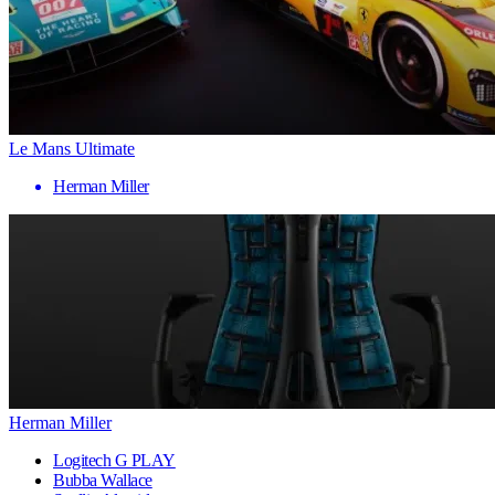
Le Mans Ultimate
Herman Miller
Herman Miller
Logitech G PLAY
Bubba Wallace