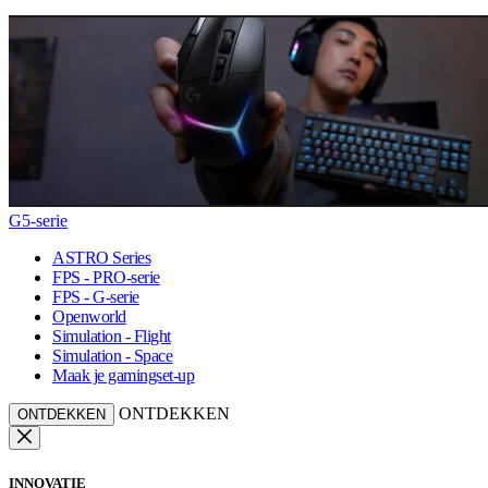
G5-serie
ASTRO Series
FPS - PRO-serie
FPS - G-serie
Openworld
Simulation - Flight
Simulation - Space
Maak je gamingset-up
ONTDEKKEN
ONTDEKKEN
INNOVATIE