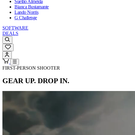
Suellio Almeida
Bianca Bustamante
Lando Norris
G Challenge
SOFTWARE
DEALS
FIRST-PERSON SHOOTER
GEAR UP. DROP IN.