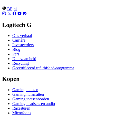
BE,nl
Logitech G
Ons verhaal
Carrière
Investeerders
Blog
Pers
Duurzaamheid
Recycling
Gecertificeerd refurbished-programma
Kopen
Gaming muizen
Gamingmuismatten
Gaming toetsenborden
Gaming headsets en audio
Racesturen
Microfoons