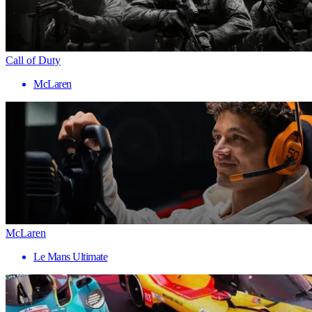
Call of Duty
McLaren
McLaren
Le Mans Ultimate