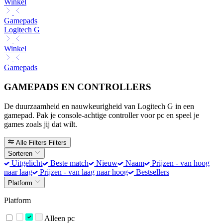
Winkel
Gamepads
Logitech G
Winkel
Gamepads
GAMEPADS EN CONTROLLERS
De duurzaamheid en nauwkeurigheid van Logitech G in een
gamepad. Pak je console-achtige controller voor pc en speel je
games zoals jij dat wilt.
Alle Filters
Filters
Sorteren
Uitgelicht
Beste match
Nieuw
Naam
Prijzen - van hoog
naar laag
Prijzen - van laag naar hoog
Bestsellers
Platform
Platform
Alleen pc