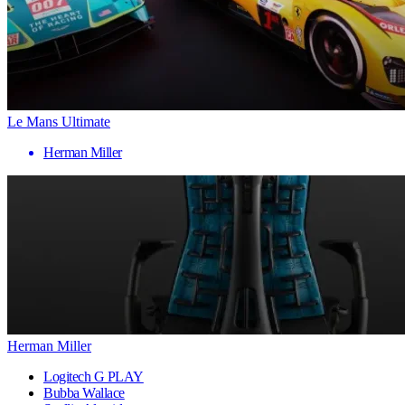
Le Mans Ultimate
Herman Miller
Herman Miller
Logitech G PLAY
Bubba Wallace