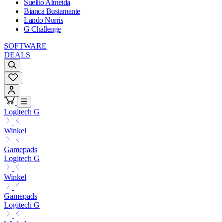
Suellio Almeida
Bianca Bustamante
Lando Norris
G Challenge
SOFTWARE
DEALS
Logitech G
Winkel
Gamepads
Logitech G
Winkel
Gamepads
Logitech G