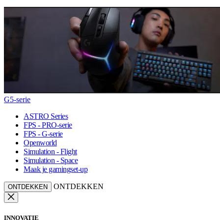
G5-serie
ASTRO Series
FPS - PRO-serie
FPS - G-serie
Openworld
Simulation - Flight
Simulation - Space
Maak je gamingset-up
ONTDEKKEN
ONTDEKKEN
INNOVATIE