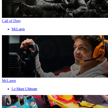
Call of Duty
McLaren
McLaren
Le Mans Ultimate