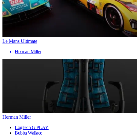
Le Mans Ultimate
Herman Miller
Herman Miller
Logitech G PLAY
Bubba Wallace