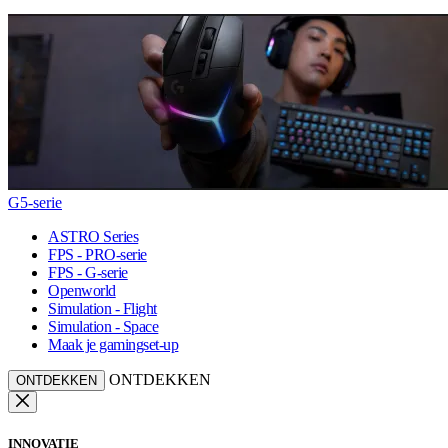
G5-serie
ASTRO Series
FPS - PRO-serie
FPS - G-serie
Openworld
Simulation - Flight
Simulation - Space
Maak je gamingset-up
ONTDEKKEN
ONTDEKKEN
INNOVATIE