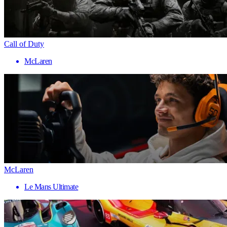
Call of Duty
McLaren
McLaren
Le Mans Ultimate