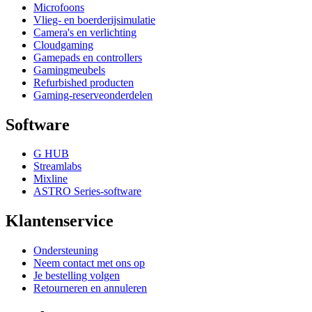
Microfoons
Vlieg- en boerderijsimulatie
Camera's en verlichting
Cloudgaming
Gamepads en controllers
Gamingmeubels
Refurbished producten
Gaming-reserveonderdelen
Software
G HUB
Streamlabs
Mixline
ASTRO Series-software
Klantenservice
Ondersteuning
Neem contact met ons op
Je bestelling volgen
Retourneren en annuleren