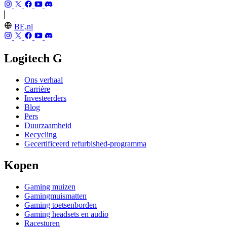
BE,nl
Logitech G
Ons verhaal
Carrière
Investeerders
Blog
Pers
Duurzaamheid
Recycling
Gecertificeerd refurbished-programma
Kopen
Gaming muizen
Gamingmuismatten
Gaming toetsenborden
Gaming headsets en audio
Racesturen