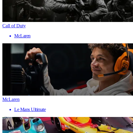
Call of Duty
McLaren
McLaren
Le Mans Ultimate