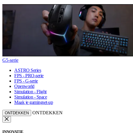
G5-serie
ASTRO Series
FPS - PRO-serie
FPS - G-serie
Openworld
Simulation - Flight
Simulation - Space
Maak je gamingset-up
ONTDEKKEN
ONTDEKKEN
INNOVATIE