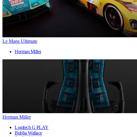
Le Mans Ultimate
Herman Miller
Herman Miller
Logitech G PLAY
Bubba Wallace