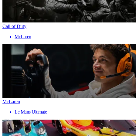
Call of Duty
McLaren
McLaren
Le Mans Ultimate