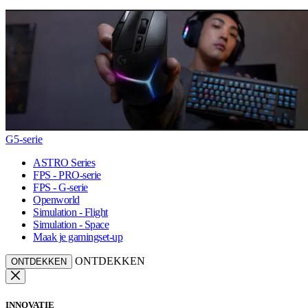
G5-serie
ASTRO Series
FPS - PRO-serie
FPS - G-serie
Openworld
Simulation - Flight
Simulation - Space
Maak je gamingset-up
ONTDEKKEN
ONTDEKKEN
INNOVATIE