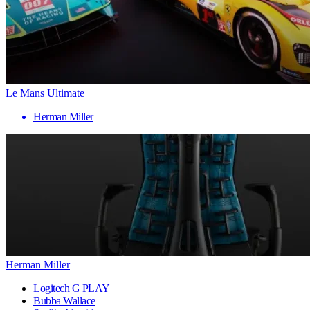
Le Mans Ultimate
Herman Miller
Herman Miller
Logitech G PLAY
Bubba Wallace