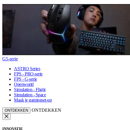
G5-serie
ASTRO Series
FPS - PRO-serie
FPS - G-serie
Openworld
Simulation - Flight
Simulation - Space
Maak je gamingset-up
ONTDEKKEN
ONTDEKKEN
INNOVATIE