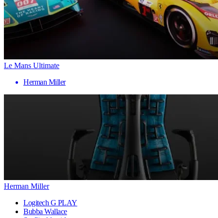
Le Mans Ultimate
Herman Miller
Herman Miller
Logitech G PLAY
Bubba Wallace