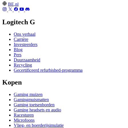
BE,nl
Logitech G
Ons verhaal
Carrière
Investeerders
Blog
Pers
Duurzaamheid
Recycling
Gecertificeerd refurbished-programma
Kopen
Gaming muizen
Gamingmuismatten
Gaming toetsenborden
Gaming headsets en audio
Racesturen
Microfoons
Vlieg- en boerderijsimulatie