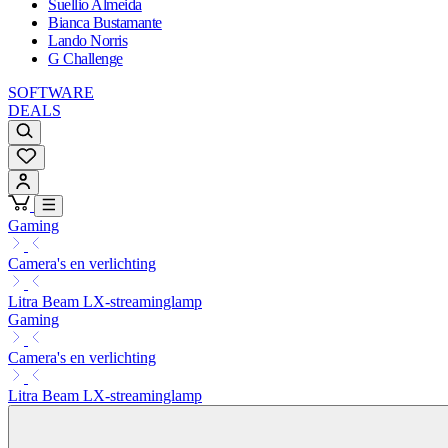
Suellio Almeida
Bianca Bustamante
Lando Norris
G Challenge
SOFTWARE
DEALS
Gaming
Camera's en verlichting
Litra Beam LX-streaminglamp
Gaming
Camera's en verlichting
Litra Beam LX-streaminglamp