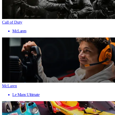
Call of Duty
McLaren
McLaren
Le Mans Ultimate