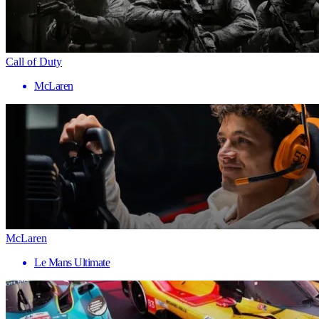
Call of Duty
McLaren
McLaren
Le Mans Ultimate