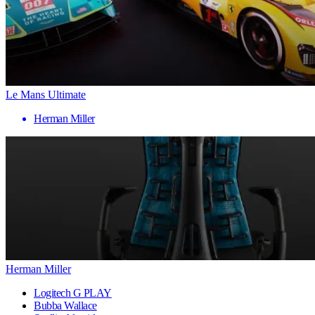
Le Mans Ultimate
Herman Miller
Herman Miller
Logitech G PLAY
Bubba Wallace