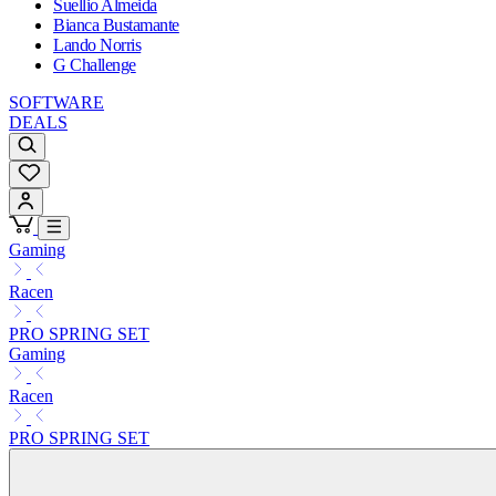
Suellio Almeida
Bianca Bustamante
Lando Norris
G Challenge
SOFTWARE
DEALS
Gaming
Racen
PRO SPRING SET
Gaming
Racen
PRO SPRING SET