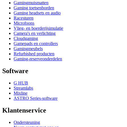
Gamingmuismatten
Gaming toetsenborden
Gaming headsets en audio
Racesturen
Microfoons
Vlieg- en boerderijsimulatie
Camera's en verlichting
Cloudgaming
Gamepads en controllers
Gamingmeubels
Refurbished producten
Gaming-reserveonderdelen
Software
G HUB
Streamlabs
Mixline
ASTRO Series-software
Klantenservice
Ondersteuning