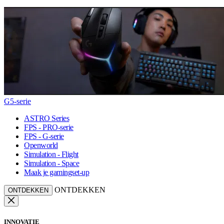
G5-serie
ASTRO Series
FPS - PRO-serie
FPS - G-serie
Openworld
Simulation - Flight
Simulation - Space
Maak je gamingset-up
ONTDEKKEN
ONTDEKKEN
INNOVATIE