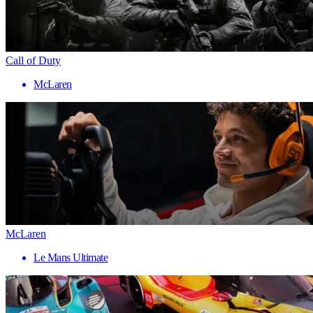
Call of Duty
McLaren
McLaren
Le Mans Ultimate