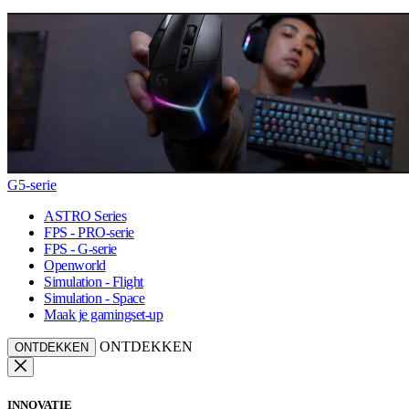
G5-serie
ASTRO Series
FPS - PRO-serie
FPS - G-serie
Openworld
Simulation - Flight
Simulation - Space
Maak je gamingset-up
ONTDEKKEN
ONTDEKKEN
INNOVATIE