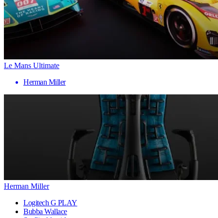
Le Mans Ultimate
Herman Miller
Herman Miller
Logitech G PLAY
Bubba Wallace