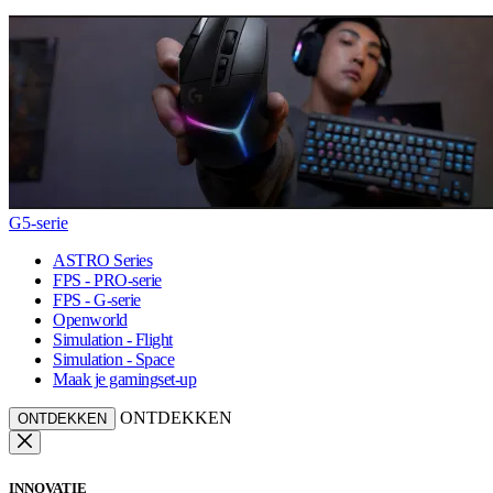
G5-serie
ASTRO Series
FPS - PRO-serie
FPS - G-serie
Openworld
Simulation - Flight
Simulation - Space
Maak je gamingset-up
ONTDEKKEN
ONTDEKKEN
INNOVATIE