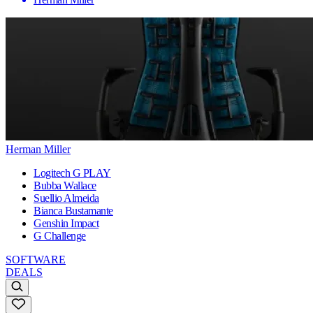
Herman Miller
Logitech G PLAY
Bubba Wallace
Suellio Almeida
Bianca Bustamante
Genshin Impact
G Challenge
SOFTWARE
DEALS