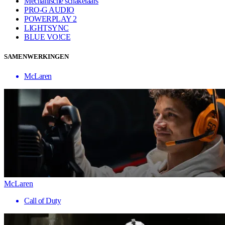
Mechanische schakelaars
PRO-G AUDIO
POWERPLAY 2
LIGHTSYNC
BLUE VO!CE
SAMENWERKINGEN
McLaren
McLaren
Call of Duty