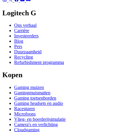
Logitech G
Ons verhaal
Carrière
Investeerders
Blog
Pers
Duurzaamheid
Recycling
Refurbishment programma
Kopen
Gaming muizen
Gamingmuismatten
Gaming toetsenborden
Gaming headsets en audio
Racesturen
Microfoons
Vlieg- en boerderijsimulatie
Camera's en verlichting
Cloudgaming