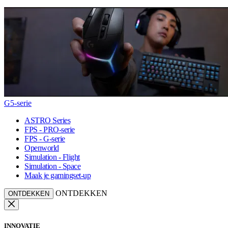
G5-serie
ASTRO Series
FPS - PRO-serie
FPS - G-serie
Openworld
Simulation - Flight
Simulation - Space
Maak je gamingset-up
ONTDEKKEN
ONTDEKKEN
INNOVATIE