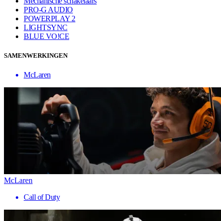
Mechanische schakelaars
PRO-G AUDIO
POWERPLAY 2
LIGHTSYNC
BLUE VO!CE
SAMENWERKINGEN
McLaren
McLaren
Call of Duty