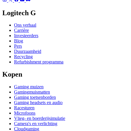
Logitech G
Ons verhaal
Carrière
Investeerders
Blog
Pers
Duurzaamheid
Recycling
Refurbishment programma
Kopen
Gaming muizen
Gamingmuismatten
Gaming toetsenborden
Gaming headsets en audio
Racesturen
Microfoons
Vlieg- en boerderijsimulatie
Camera's en verlichting
Cloudgaming