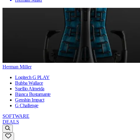
Herman Miller
Logitech G PLAY
Bubba Wallace
Suellio Almeida
Bianca Bustamante
Genshin Impact
G Challenge
SOFTWARE
DEALS