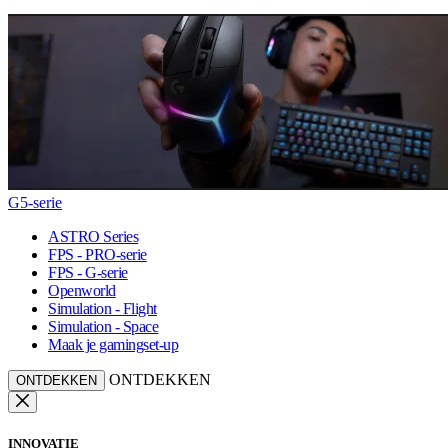
G5-serie
ASTRO Series
FPS - PRO-serie
FPS - G-serie
Openworld
Simulation - Flight
Simulation - Space
Maak je gamingset-up
ONTDEKKEN
ONTDEKKEN
INNOVATIE