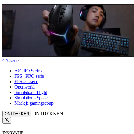
G5-serie
ASTRO Series
FPS - PRO-serie
FPS - G-serie
Openworld
Simulation - Flight
Simulation - Space
Maak je gamingset-up
ONTDEKKEN
ONTDEKKEN
INNOVATIE